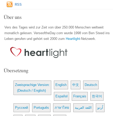
RSS
Über uns
Vers des Tages wird zur Zeit von über 250.000 Menschen weltweit
monatlich gelesen. VerseoftheDay.com wurde 1998 von Ben Steed ins
Leben gerufen und gehört seit 2000 zum
Heartlight
-Netzwerk.
Übersetzung
Zweisprachige Version:
English
中文
Deutsch
(Deutsch / English)
Español
Français
한국어
Русский
Português
ภาษาไทย
اللغة العربية
اُردو