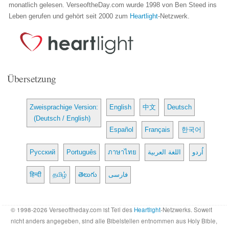
monatlich gelesen. VerseoftheDay.com wurde 1998 von Ben Steed ins
Leben gerufen und gehört seit 2000 zum
Heartlight
-Netzwerk.
Übersetzung
Zweisprachige Version:
English
中文
Deutsch
(Deutsch / English)
Español
Français
한국어
Русский
Português
ภาษาไทย
اللغة العربية
اُردو
हिन्दी
தமிழ்
తెలుగు
فارسی
© 1998-2026 Verseoftheday.com ist Teil des
Heartlight
-Netzwerks. Soweit
nicht anders angegeben, sind alle Bibelstellen entnommen aus Holy Bible,