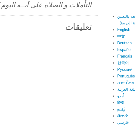
التأملات و الصلاة على آيــة اليو
تعليقات
English
中文
Deutsch
Español
Français
한국어
Русский
Português
ภาษาไทย
لغة العربية
اُردو
हिन्दी
தமிழ்
తెలుగు
فارسی