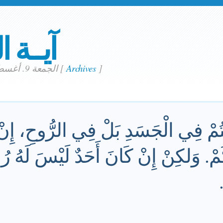
آيــة ا
]
Archives
[
الجمعة 9. أغسطس 2024
لَسْتُمْ فِي الْجَسَدِ بَلْ فِي الرُّوحِ، إِ
مْ. وَلكِنْ إِنْ كَانَ أَحَدٌ لَيْسَ لَهُ ر