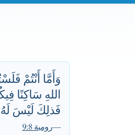
وَأَمَّا أَنْتُمْ فَ
اللهِ سَاكِنًا فِيكُ
فَذلِكَ لَيْسَ لَهُ.
—
رومية 9:8