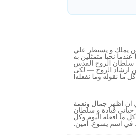
ر من يملك و يسيطر علي
ا عندما نحيا متمثلين به
حت سلطان الروح القدس
ن ارشاد الروح — لكى
 ما نقوله وما نفعله!
 ان اظهر جمال ونعمة
حياتى قيادة و سلطان
ل ما افعله اليوم وكل
 في اسم يسوع. آمين.