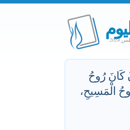
ليوم
نْ كَانَ رُوحُ
ُوحُ الْمَسِيحِ،