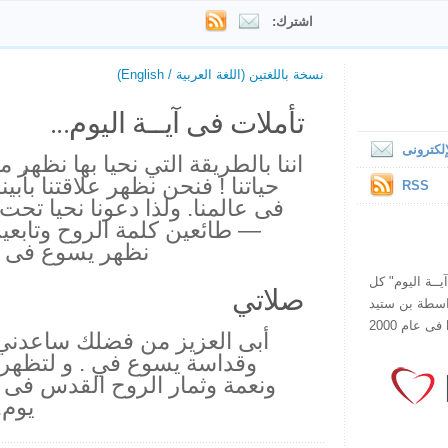
اشترك:
نسخة باللغتين (اللغة العربية / English)
تأملات فى آيــة اليوم...
لكترونى
اننا بالطريقة التي نحيا بها نظه
حياتنا ! فنحن نظهر علاقتنا بأبين
RSS
فى عالمنا. ولذا دعونا نحيا ت
— طائعين كلمة الروح وتابعي
نظهر يسوع فى كل
ص يقرأ "آيــة اليوم" كل
صلاتي
هذا الموقع فى عام 1998 بواسطة بن ستيد
أبى العزيز من فضلك ساعدني
وقداسة يسوع في . و لتظهر 
ونعمة وثمار الروح القدس فى ك
يوم.