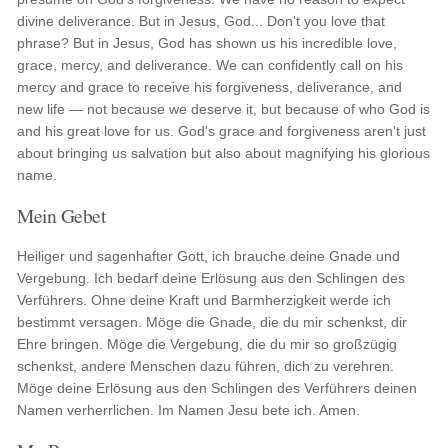
divine deliverance. But in Jesus, God... Don't you love that
phrase? But in Jesus, God has shown us his incredible love,
grace, mercy, and deliverance. We can confidently call on his
mercy and grace to receive his forgiveness, deliverance, and
new life — not because we deserve it, but because of who God is
and his great love for us. God's grace and forgiveness aren't just
about bringing us salvation but also about magnifying his glorious
name.
Mein Gebet
Heiliger und sagenhafter Gott, ich brauche deine Gnade und
Vergebung. Ich bedarf deine Erlösung aus den Schlingen des
Verführers. Ohne deine Kraft und Barmherzigkeit werde ich
bestimmt versagen. Möge die Gnade, die du mir schenkst, dir
Ehre bringen. Möge die Vergebung, die du mir so großzügig
schenkst, andere Menschen dazu führen, dich zu verehren.
Möge deine Erlösung aus den Schlingen des Verführers deinen
Namen verherrlichen. Im Namen Jesu bete ich. Amen.