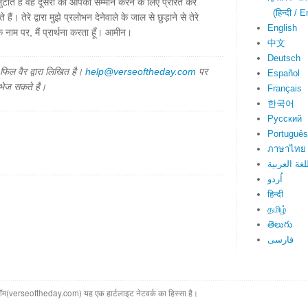
ाते हैं वह दूसरों को आपका सम्मान करने के लिए प्रेरित करे
(हिन्दी / E
ं। तेरे द्वारा मुझे प्रलोभन देनेवाले के जाल से छुड़ाने से तेरे
English
 के नाम पर, मैं प्रार्थना करता हूँ। आमीन।
中文
Deutsch
िल वैर द्वारा लिखित है।
help@verseoftheday.com
पर
Español
 भेज सकते है।
Français
한국어
Русский
Português
ภาษาไทย
لغة العربية
اُردو
हिन्दी
தமிழ்
తెలుగు
فارسی
(verseoftheday.com) यह एक हार्टलाइट नेटवर्क का हिस्सा है।