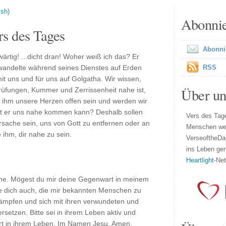
ish)
Abonni
s des Tages
Abonni
rtig! ...dicht dran! Woher weiß ich das? Er
 wandelte während seines Dienstes auf Erden
RSS
d mit uns und für uns auf Golgatha. Wir wissen,
Über un
rüfungen, Kummer und Zerrissenheit nahe ist,
 ihm unsere Herzen offen sein und werden wir
it er uns nahe kommen kann? Deshalb sollen
Vers des Tage
ache sein, uns von Gott zu entfernen oder an
Menschen wel
 ihm, dir nahe zu sein.
VerseoftheDa
ins Leben ger
Heartlight
-Ne
ahe. Mögest du mir deine Gegenwart in meinem
tte dich auch, die mir bekannten Menschen zu
ämpfen und sich mit ihren verwundeten und
setzen. Bitte sei in ihrem Leben aktiv und
rt in ihrem Leben. Im Namen Jesu. Amen.