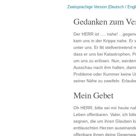
Zweisprachige Version (Deutsch / Engl
Gedanken zum Ver
Der HERR ist …. nahe! ...gegenwä
kam uns in der Krippe nahe. Er
unter uns. Er litt stellvertreten
dass er uns bei Katastrophen, P
um uns zu erlösen. Nun, werden
Ausschau nach ihm halten, dam
Probleme oder Kummer keine Urs
seiner Nähe zu zweifeln. Erlaube
Mein Gebet
Oh HERR, bitte sei mir heute n
Leben offenbaren. Vater, ich bi
segnen, die um ihren Glauben k
enttäuschten Herzen auseinander
offenbare ihnen deine Gegenwa