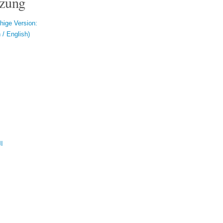
zung
hige Version:
/ English)
ال