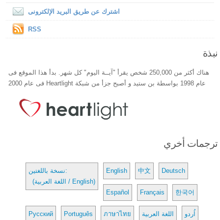
اشترك عن طريق البريد الإلكترونى
RSS
نبذة
هناك أكثر من 250,000 شخص يقرأ "آيــة اليوم" كل شهر. بدأ هذا الموقع فى
عام 1998 بواسطة بن ستيد و أصبح جزأ من شبكة Heartlight فى عام 2000
ترجمات أخري
Deutsch
中文
English
نسخة باللغتين:
(اللغة العربية / English)
Español
Français
한국어
اُردو
اللغة العربية
ภาษาไทย
Português
Русский