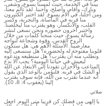
بيننا في الخدمة، حيث لمسنا يسوع، وشفى،
وبارك، وأقام، وأصلح، وأحبنا. لقد تألم معنا،
ومن أجلنا، في آلام يسوع. لقد اختبر الكثيرون
منا قربه في المأساة، والتجربة، وكسر
القلب، والانكسار، وهو يقترب منا ليخلصنا.
واختبر آخرون حضوره ونحن نسعى لنشر
رسالة يسوع، حيث منحنا كلمات من خلال
الروح القدس، وقوة وشجاعة لنواجه
معارضينا. الأسئلة الأهم هي: هل ستكون
قلوبنا مفتوحة له ولحضوره؟ هل سنسعى إليه
ونطلب منه أن يقترب؟ هل سنطيعه وندعوه
ليعيش في حياتنا اليومية؟ يجب ألا ندع
المتاعب والأحزان تقودنا إلى الابتعاد عن الله
أو الشك في قربه. فلنؤمن بالوعد الذي يقول
أنه عندما نقترب من الله، فإنه سوف يقترب
إلينا (يعقوب 4: 8، 10).
صلاتي
يا إلهى من فضلك كن قريبا منى اليوم. اجعل