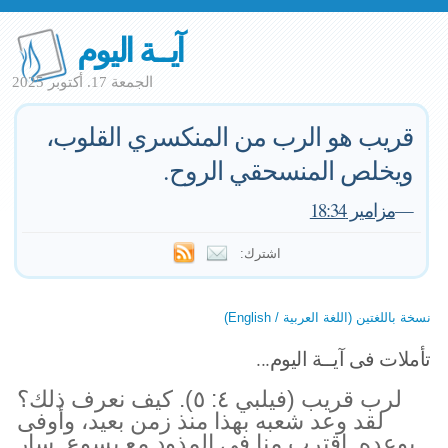
آيــة اليوم
الجمعة 17. أكتوبر 2025
قريب هو الرب من المنكسري القلوب،
ويخلص المنسحقي الروح.
—
مزامير 18:34
اشترك:
نسخة باللغتين (اللغة العربية / English)
تأملات فى آيــة اليوم...
لرب قريب (فيلبي ٤: ٥). كيف نعرف ذلك؟
لقد وعد شعبه بهذا منذ زمن بعيد، وأوفى
بوعده. اقترب منا في المذود مع يسوع. سار