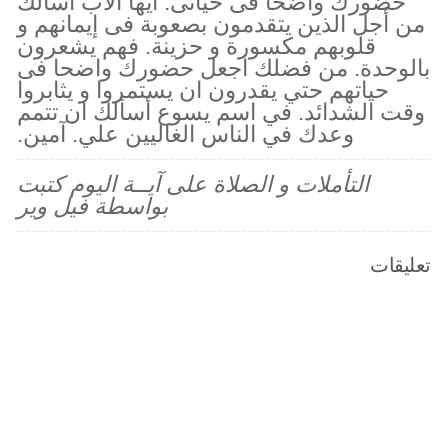
حضورك واضحا فى حياتى. أيها الآب اسألك
من أجل الذين يتقدمون بصعوبة فى إيمانهم و
قلوبهم مكسورة و حزينة. فهم يشعرون
بالوحدة. من فضلك اجعل حضورك واضحا فى
حياتهم حتي يقدرون ان يستمروا و يثابروا
وقت الشدائد. في اسم يسوع أسألك ان تتمم
وعدك في الناس الغاليين علي. آمين.
التأملات و الصلاة على آيــة اليوم كتبت
بواسطة فيل وير
تعليقات