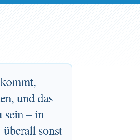
abkommt,
den, und das
 sein – in
überall sonst