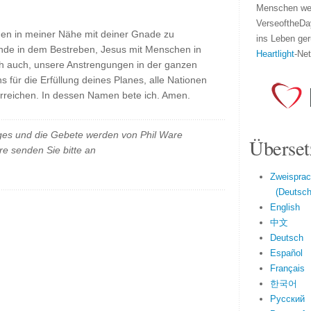
Menschen wel
VerseoftheDa
en in meiner Nähe mit deiner Gnade zu
ins Leben ger
nde in dem Bestreben, Jesus mit Menschen in
Heartlight
-Ne
dich auch, unsere Anstrengungen in der ganzen
s für die Erfüllung deines Planes, alle Nationen
erreichen. In dessen Namen bete ich. Amen.
es und die Gebete werden von Phil Ware
Überset
e senden Sie bitte an
Zweisprac
(Deutsch 
English
中文
Deutsch
Español
Français
한국어
Русский