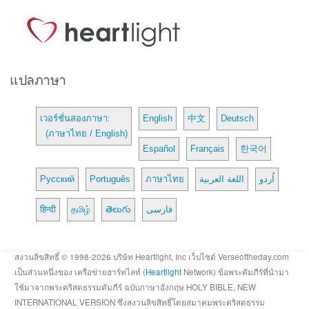
แปลภาษา
เวอร์ชั่นสองภาษา:
English
中文
Deutsch
(ภาษาไทย / English)
Español
Français
한국어
Русский
Português
ภาษาไทย
اللغة العربية
اُردو
हिन्दी
தமிழ்
తెలుగు
فارسی
สงวนลิขสิทธิ์ © 1998-2026 บริษัท Heartlight, Inc เว็บไซต์ Verseoftheday.com
เป็นส่วนหนึ่งของ เครือข่ายฮาร์ทไลท์ (
Heartlight
Network) ข้อพระคัมภีร์ที่นำมา
ใช้มาจากพระคริสตธรรมคัมภีร์ ฉบับภาษาอังกฤษ HOLY BIBLE, NEW
INTERNATIONAL VERSION ซึ่งสงวนลิขสิทธิ์โดยสมาคมพระคริสตธรรม