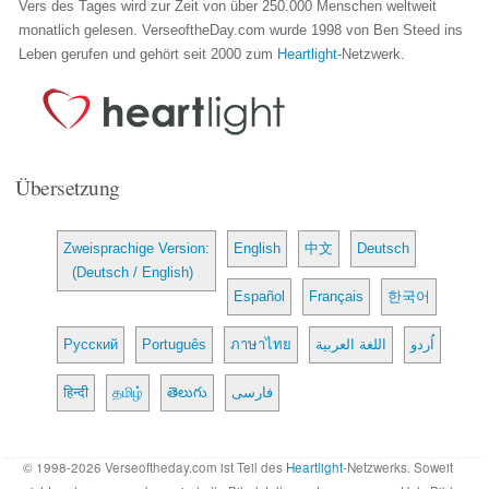
Vers des Tages wird zur Zeit von über 250.000 Menschen weltweit
monatlich gelesen. VerseoftheDay.com wurde 1998 von Ben Steed ins
Leben gerufen und gehört seit 2000 zum
Heartlight
-Netzwerk.
Übersetzung
Zweisprachige Version:
English
中文
Deutsch
(Deutsch / English)
Español
Français
한국어
Русский
Português
ภาษาไทย
اللغة العربية
اُردو
हिन्दी
தமிழ்
తెలుగు
فارسی
© 1998-2026 Verseoftheday.com ist Teil des
Heartlight
-Netzwerks. Soweit