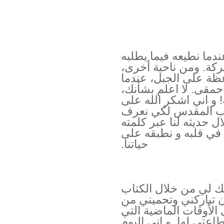
عندما نطيعه فيما يطلبه
بركة. ومن ناحية أخرى،
عظة على الجبل، عندما
 حمقى. لا اعلم بشأنك،
 و اني اشكر الله على
تاب المقدس لكي نعرف
ل حديثه لنا عبر كلمته
في قلبه و نطبقه على
حياتنا.
ك لي من خلال الكتاب
 تباركني وتحميني من
لأوقات الماضية التي
اعتي لها. و اني اليوم