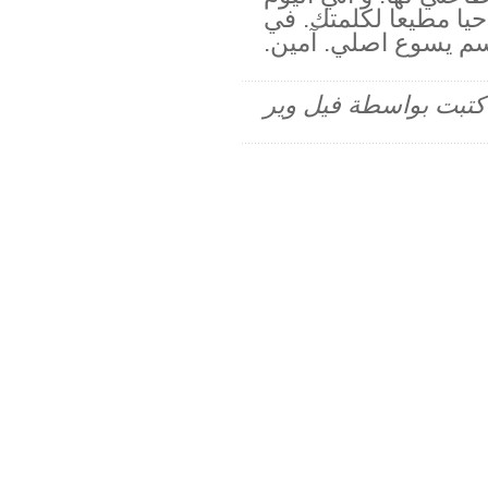
يا مطيعا لكلمتك. في
م يسوع اصلي. آمين.
م كتبت بواسطة فيل وير