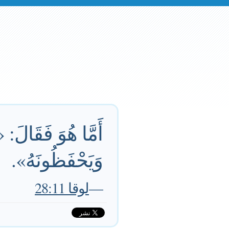
أَمَّا هُوَ فَقَالَ:
وَيَحْفَظُونَهُ».
—
لوقا 28:11