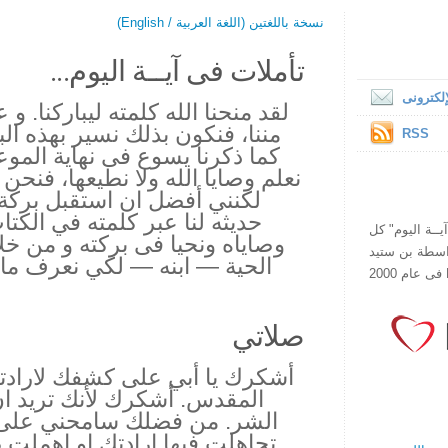
نسخة باللغتين (اللغة العربية / English)
تأملات فى آيــة اليوم...
لكترونى
لقد منحنا الله كلمته ليباركنا. و 
مننا، فنكون بذلك نسير بهذه ال
RSS
كما ذكرنا يسوع فى نهاية المو
نعلم وصايا الله ولا نطيعها، فنحن
لكنني أفضل ان استقبل بركة!
حديثه لنا عبر كلمته في الك
ص يقرأ "آيــة اليوم" كل
وصاياه ونحيا فى بركته و من خلا
هذا الموقع فى عام 1998 بواسطة بن ستيد
الحية — ابنه — لكي نعرف ما 
صلاتي
أشكرك يا أبي على كشفك لارادت
المقدس. أشكرك لأنك تريد ان
الشر. من فضلك سامحني على ا
تجاهلت فيها ارادتك او اهملت ط