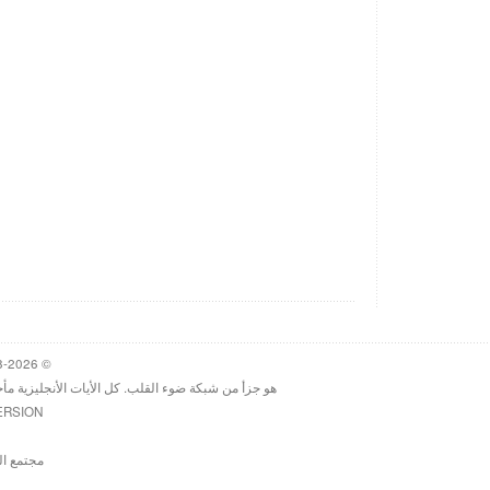
© 1998-2026 Heartlight, Inc. Verseoftheday.com
هو جزأ من شبكة ضوء القلب. كل الأيات الأنجليزية مأ
ERSION
مجتمع ال