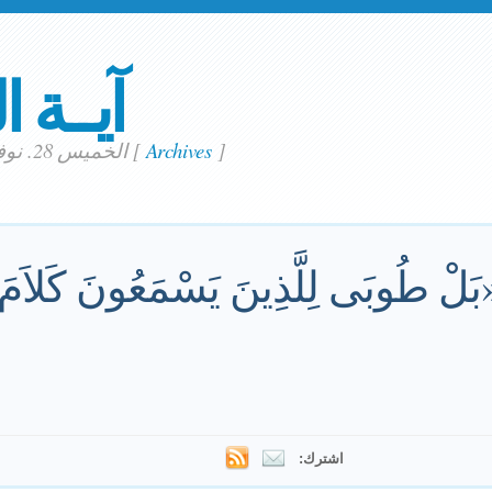
آيــة ا
]
Archives
[
الخميس 28. نوفمبر 2024
 «بَلْ طُوبَى لِلَّذِينَ يَسْمَعُونَ كَلاَمَ
اشترك: