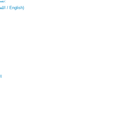
نسخة باللغتين:
(اللغة العربية / English)
ال