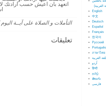
اتعهد بان اعيش حسب ارادتك لاح
اس
English
中文
Deutsch
التأملات و الصلاة على آيــة اليو
Español
Français
한국어
تعليقات
Русский
Português
ภาษาไทย
لغة العربية
اُردو
हिन्दी
தமிழ்
తెలుగు
فارسی