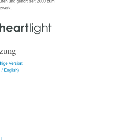
ufen und gehört seit 2000 zum
tzwerk.
zung
hige Version:
/ English)
ال