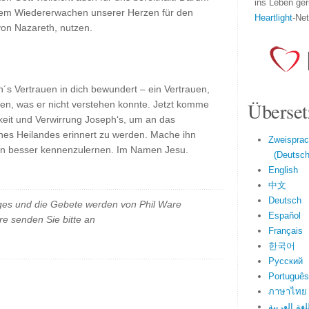
ins Leben ger
nem Wiedererwachen unserer Herzen für den
Heartlight
-Ne
von Nazareth, nutzen.
h´s Vertrauen in dich bewundert – ein Vertrauen,
Überset
en, was er nicht verstehen konnte. Jetzt komme
gkeit und Verwirrung Joseph‘s, um an das
es Heilandes erinnert zu werden. Mache ihn
Zweisprac
ihn besser kennenzulernen. Im Namen Jesu.
(Deutsch 
English
中文
Deutsch
es und die Gebete werden von Phil Ware
Español
e senden Sie bitte an
Français
한국어
Русский
Português
ภาษาไทย
لغة العربية