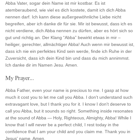
Abba Vater, sogar dein Name ist mir kostbar. Es ist
atemberaubend, wie viel es dich kostete, damit ich dich Abba
nennen darf. Ich kann diese außergewöhnliche Liebe nicht
begreifen, aber ich danke dir für sie. Mir ist bewusst, dass ich es
nicht verdiene, dich Abba nennen zu dürfen, aber es hört sich so
gut und richtig an. Der Klang “Abba” bewirkt etwas in mir –
heiliger, gerechter, allmächtiger Abba! Auch wenn mir bewusst ist,
dass ich nie ein perfektes Kind sein werde, finde ich Ruhe in der
Zuversicht, dass ich dein Kind bin und dass du mich annimmst.
Ich danke dir im Namen Jesu. Amen.
My Prayer...
Abba Father, even your name is precious to me. I gasp at how
much it cost you to let me call you Abba. I don't understand such
extravagant love, but I thank you for it. I know I don't deserve to
call you Abba, but it sounds so right. Something inside resonates
at the sound of Abba — Holy, Righteous, Almighty, Abba! While I
know that I will never be a perfect child, I rest today in the
confidence that I am your child and you claim me. Thank you in
Jesus' name. Amen.