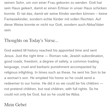
seinen Sohn, um von einer Frau geboren zu werden. Gott hat
sein Haus geleert, damit er einen Erlöser in unser Haus schicken
konnte. Er tat das, damit wir seine Kinder werden können – keine
Fantasiekinder, sondern echte Kinder mit vollen Rechten. Auf
diese Weise konnte er nicht nur Gott, sondern auch Abba/Vater
sein.
Thoughts on Today's Verse...
God waited till history reached his appointed time and sent
Jesus. Just the right time — Roman rule, Jewish subordination,
good roads, freedom, a degree of safety, a common trading
language, cruel and barbaric punishment accompanied by
religious infighting. In times such as these, he sent his Son to be
a woman's son. He emptied his home so he could send a
redeemer to our home. He did it so we could be his children —
not pretend children, but real children, with full rights. So he
could not only be God, but so he could be Abba.
Mein Gebet