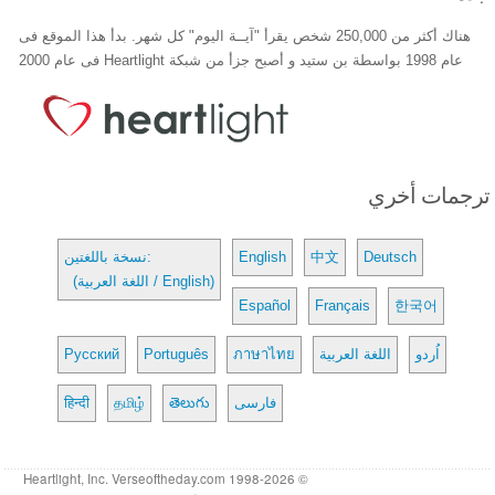
هناك أكثر من 250,000 شخص يقرأ "آيــة اليوم" كل شهر. بدأ هذا الموقع فى
عام 1998 بواسطة بن ستيد و أصبح جزأ من شبكة Heartlight فى عام 2000
ترجمات أخري
Deutsch
中文
English
نسخة باللغتين:
(اللغة العربية / English)
Español
Français
한국어
اُردو
اللغة العربية
ภาษาไทย
Português
Русский
فارسی
తెలుగు
தமிழ்
हिन्दी
© 1998-2026 Heartlight, Inc. Verseoftheday.com