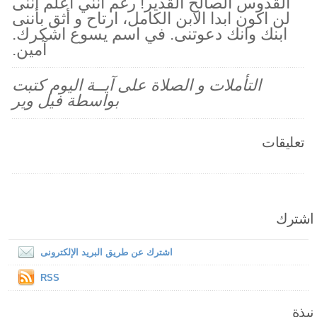
القدوس الصالح القدير! رغم انني اعلم اننى
لن اكون ابدا الابن الكامل، ارتاح و أثق بأننى
ابنك وانك دعوتنى. في اسم يسوع اشكرك.
آمين.
التأملات و الصلاة على آيــة اليوم كتبت
بواسطة فيل وير
تعليقات
اشترك
اشترك عن طريق البريد الإلكترونى
RSS
نبذة