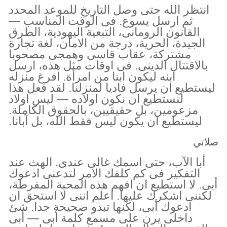
انتظر الله حتى وصل التاريخ للموعد المحدد
ثم ارسل يسوع. فى الوقت المناسب —
القانون الرومانى، التبعية اليهودية، الطرق
الجيدة، الحرية، درجة من الامان، لغة تجارة
مشتركة، عقاب قاسى وهمجى مصحوبا
بالاقتتال الدينى. فى اوقات مثل هذه، ارسل
ابنه ليكون ابنا من امرأة. افرغ منزله
ليستطيع ان يرسل فاديا لمنزلنا. لقد فعل هذا
لنستطيع ان نكون اولاده — ليس اولاد
مزعومين، بل حقيقيين، بالحقوق الكاملة.
ليستطيع ان يكون ليس فقط الله، بل آبانا.
صلاتي
أبا الآب، حتى اسمك غالى عندى. الهث عند
التفكير فى كم كلفك الامر لتدعنى ادعوك
أبى. لا استطيع ان افهم هذه المحبة المفرطة،
لكننى اشكرك عليها. اعلم اننى لا استحق ان
ادعوك أبى، لكنها تبدو صحيحة جدا. شئ
داخلى يرن على مسمع كلمة أبى — أبى