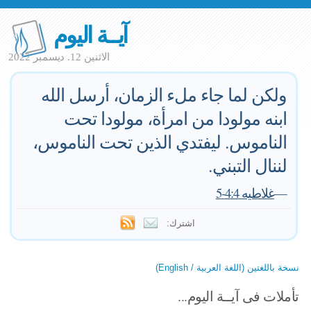
آيــة اليوم
الاثنين 12. ديسمبر 2022
ولكن لما جاء ملء الزمان، أرسل الله
ابنه مولودا من امرأة، مولودا تحت
الناموس. ليفتدي الذين تحت الناموس،
لننال التبني.
—
غلاطيه 4:4-5
اشترك:
نسخة باللغتين (اللغة العربية / English)
تأملات فى آيــة اليوم...