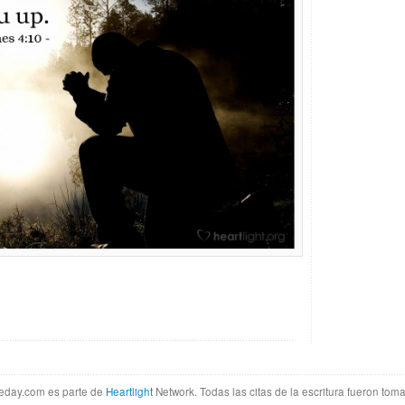
theday.com es parte de
Heartlight
Network. Todas las citas de la escritura fueron tom