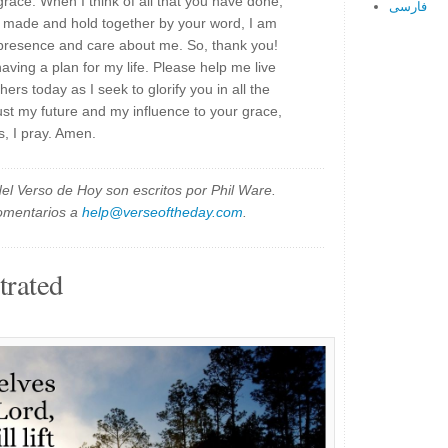
grace. When I think of all that you have done,
فارسی
e made and hold together by your word, I am
presence and care about me. So, thank you!
ing a plan for my life. Please help me live
ers today as I seek to glorify you in all the
trust my future and my influence to your grace,
, I pray. Amen.
el Verso de Hoy son escritos por Phil Ware.
omentarios a
help@verseoftheday.com
.
trated