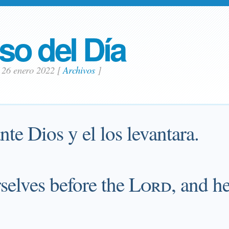
so del Día
s 26 enero 2022
[
Archivos
]
te Dios y el los levantara.
elves before the
Lord
, and he