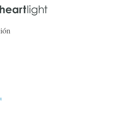
ión
ال