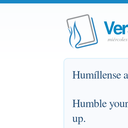
Ver
miércole
Humíllense an
Humble yours
up.