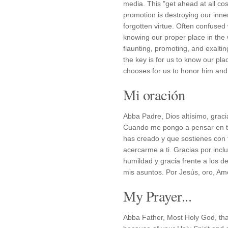
media. This "get ahead at all cost
promotion is destroying our inner
forgotten virtue. Often confused 
knowing our proper place in the 
flaunting, promoting, and exalti
the key is for us to know our pla
chooses for us to honor him and
Mi oración
Abba Padre, Dios altísimo, graci
Cuando me pongo a pensar en to
has creado y que sostienes con 
acercarme a ti. Gracias por incl
humildad y gracia frente a los 
mis asuntos. Por Jesús, oro, Am
My Prayer...
Abba Father, Most Holy God, tha