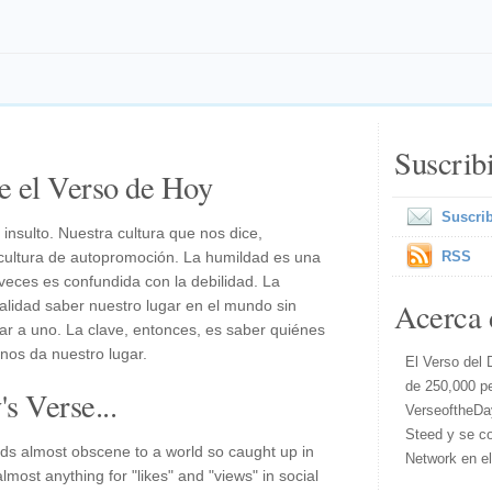
Suscrib
e el Verso de Hoy
Suscrib
nsulto. Nuestra cultura que nos dice,
 cultura de autopromoción. La humildad es una
RSS
veces es confundida con la debilidad. La
Acerca 
alidad saber nuestro lugar en el mundo sin
ar a uno. La clave, entonces, es saber quiénes
 nos da nuestro lugar.
El Verso del 
de 250,000 p
s Verse...
VerseoftheDa
Steed y se co
s almost obscene to a world so caught up in
Network en e
lmost anything for "likes" and "views" in social