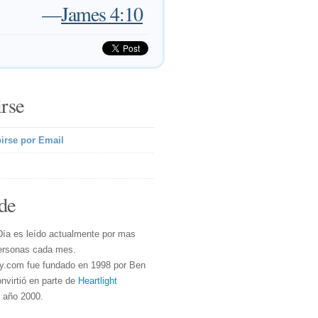
—
James 4:10
irse
irse por Email
de
Día es leído actualmente por mas
ersonas cada mes.
y.com fue fundado en 1998 por Ben
nvirtió en parte de
Heartlight
l año 2000.