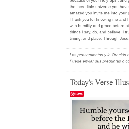
because of your Holy Spirit and 
the incredible universe you hav
amazed you invite me into your 
Thank you for knowing me and hav
with humility and grace before oth
things I say, do, and believe. I 
timing, and place. Through Jesus
Los pensamientos y la Oración d
Puede enviar sus preguntas o c
Today's Verse Illus
Save