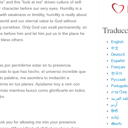
s" and this "look at me" driven culture of self-
 character before our very eyes. Humility is a
with weakness or timidity, humility is really about
world and our eternal value to God without
Traducc
ng ourselves. Only God can exalt permanently, so
ce before him and let him put us in the place he
 bless others.
English
中文
Deutsch
Español
as por permitirme estar en tu presencia.
Français
do lo que has hecho, el universo increíble que
한국어
tu palabra, me asombra tu invitación a
Русский
uirme en tus planes. Ayúdame hoy a vivir con
Português
demás mientras busco como glorificarte en todos
ภาษาไทย
én.
لغة العربية
اُردو
हिन्दी
தமிழ்
nk you for allowing me into your presence
తెలుగు