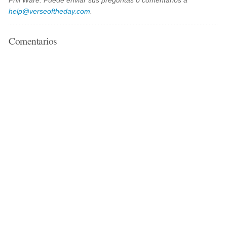
Phil Ware. Puede enviar sus preguntas o comentarios a
help@verseoftheday.com
.
Comentarios