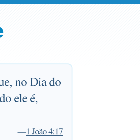
e
ue, no Dia do
o ele é,
—
1 João 4:17