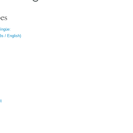
es
língüe:
s / English)
ال