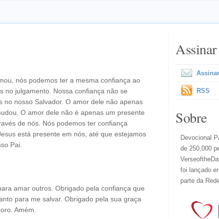
Assinar
Assinar
ou, nós podemos ter a mesma confiança ao
us no julgamento. Nossa confiança não se
RSS
s no nosso Salvador. O amor dele não apenas
Sobre
udou. O amor dele não é apenas um presente
ravés de nós. Nós podemos ter confiança
esus está presente em nós, até que estejamos
Devocional Pa
so Pai.
de 250,000 p
VerseoftheDay
foi lançado e
parte da Red
para amar outros. Obrigado pela confiança que
anto para me salvar. Obrigado pela sua graça
 oro. Amém.