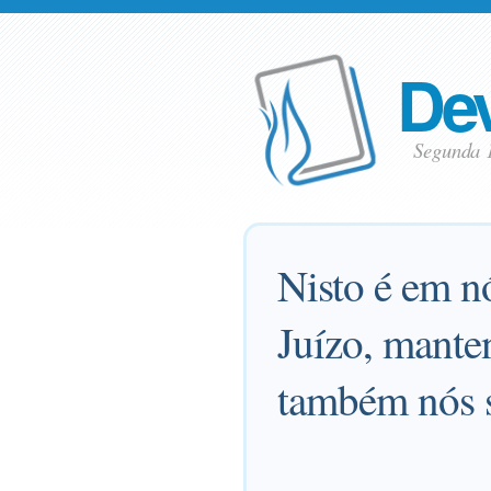
Dev
Segunda 
Nisto é em n
Juízo, mante
também nós 