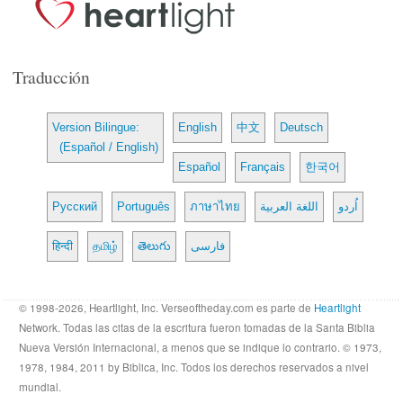
Traducción
Version Bilingue:
English
中文
Deutsch
(Español / English)
Español
Français
한국어
Русский
Português
ภาษาไทย
اللغة العربية
اُردو
हिन्दी
தமிழ்
తెలుగు
فارسی
© 1998-2026, Heartlight, Inc. Verseoftheday.com es parte de
Heartlight
Network. Todas las citas de la escritura fueron tomadas de la Santa Biblia
Nueva Versión Internacional, a menos que se indique lo contrario. © 1973,
1978, 1984, 2011 by Biblica, Inc. Todos los derechos reservados a nivel
mundial.