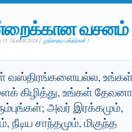
்றைக்கான வசனம்
13. பிப்ரவரி 2024
[
முந்தைய பக்தர்கள்
]
கள் வஸ்திரங்களையல்ல, உங்கள
் கிழித்து, உங்கள் தேவனாக
ும்புங்கள்; அவர் இரக்கமும்,
, நீடிய சாந்தமும், மிகுந்த