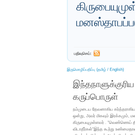
கிருபையுமுள்
மனஸ்தாபப்பட
பதிவுசெய்:
இருமொழிப்பதிப்பு (தமிழ் / English)
இந்தநாளுக்குரி
கருப்பொருள்
நம்முடைய தேவனாகிய கர்த்தராகிய
ஒன்று, அவர் மிகவும் இரக்கமும், மனஉ
கிருபையுமுள்ளவர் . ”வெண்ணெய் த
விடாதீர்கள்”இந்த கூற்று உண்மைதான