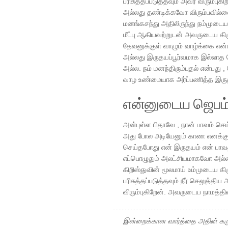
பரிசுத்தப்படுத்தவும் அவர் விரும்ப
அல்லது தண்டிக்கவோ விரும்பவில்ல
மனங்கசந்து அதிலிருந்து நம்முடைய ம
மீட்பு ஆகியவற்றுடன் அவருடைய க
தேவனுக்குள் வாழும் வாழ்க்கை என்
அல்லது இருதயப்பூர்வமாக இல்லாத வ
அல்ல. நம் மனந்திரும்புதல் என்பது
வாழ உண்மையாக அர்ப்பணித்த இருதய
என்னுடைய ஜெபம
அன்புள்ள பிதாவே , நான் பாவம் செய்ய
அது போல அடியேனும் காண எனக்கு உ
செய்தபோது என் இருதயம் என் பாவத
எப்பொழுதும் அலட்சியமாகவோ அல்ல
கிறிஸ்துவின் மூலமாய் உம்முடைய க
பரிசுத்தப்படுத்தவும் நீர் செலுத்த
விரும்புகிறேன். அவருடைய நாமத்த
இன்றைக்கான வார்த்தை அதின் கரு