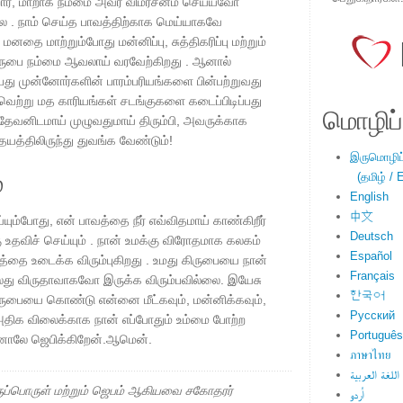
ுகிறார், மாறாக நம்மை அவர் விமர்சனம் செய்யவோ
ை . நாம் செய்த பாவத்திற்காக மெய்யாகவே
னதை மாற்றும்போது மன்னிப்பு, சுத்திகரிப்பு மற்றும்
ிருபை நம்மை ஆவலாய் வரவேற்கிறது . ஆனால்
பது முன்னோர்களின் பாரம்பரியங்களை பின்பற்றுவது
ெற்று மத காரியங்கள் சடங்குகளை கடைப்பிடிப்பது
மொழிப்ப
 , தேவனிடமாய் முழுவதுமாய் திரும்பி, அவருக்காக
த்திலிருந்து துவங்க வேண்டும்!
இருமொழிப்ப
்
(தமிழ் / E
English
中文
ும்போது, ​​என் பாவத்தை நீர் எவ்விதமாய் காண்கிறீர்
Deutsch
தவிச் செய்யும் . நான் உமக்கு விரோதமாக கலகம்
Español
்தை உடைக்க விரும்புகிறது . உமது கிருபையை நான்
Français
து விருதாவாகவோ இருக்க விரும்பவில்லை. இயேசு
한국어
ிருபையை கொண்டு என்னை மீட்கவும், மன்னிக்கவும்,
Русский
ிய அதிக விலைக்காக நான் எப்போதும் உம்மை போற்ற
Português
ினாலே ஜெபிக்கிறேன்.ஆமென்.
ภาษาไทย
اللغة العربية
ப்பொருள் மற்றும் ஜெபம் ஆகியவை சகோதரர்
اُردو