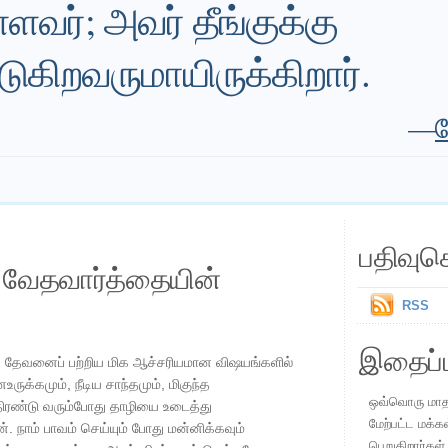
ளவர்; அவர் தீங்குக்கு
ுகிறவருமாயிருக்கிறார்.
—
ய
பதிவுச
ய வேதவார்த்தையின்
RSS
இதைப்ப
 தேவனைப் பற்றிய மிக ஆச்சரியமான விஷயங்களில்
ருக்கமும், நீடிய சாந்தமும், மிகுந்த
ஒவ்வொரு மாதமு
ிரண்டு வரும்போது தாழியை உடைத்து
மேற்பட்ட மக்க
். நாம் பாவம் செய்யும் போது மன்னிக்கவும்
பெறுகிறார்கள்