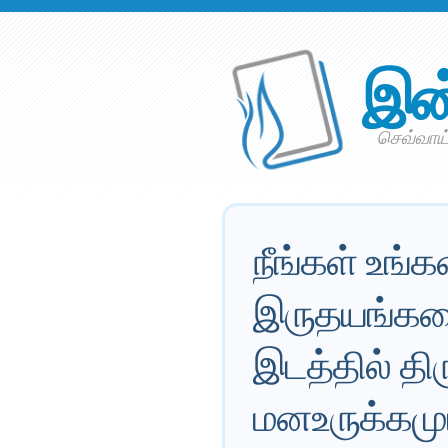
இன
செவ்வாய் 
நீங்கள் உங்
இருதயங்களைக
இடத்தில் திர
மனஉருக்கமும்