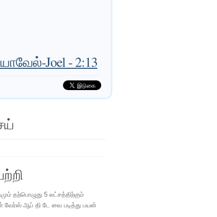
ோவேல்-Joel - 2:13
ெய்
ற்றி
ம் தற்பொழுது 5 லட்சத்திற்கும்
ள் வேர்ஸ் ஆப் தி டே வை படித்து பயன்
.