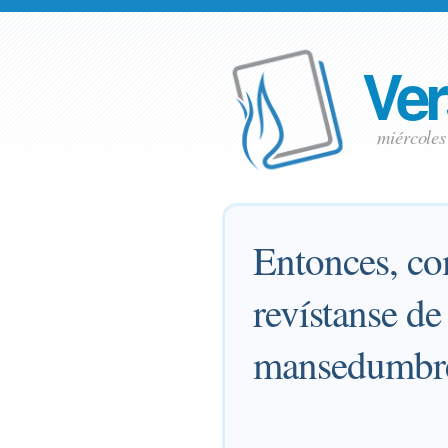
Ver
miércole
Entonces, co
revístanse d
mansedumbre