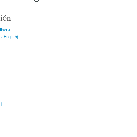
ión
lingue:
/ English)
ال