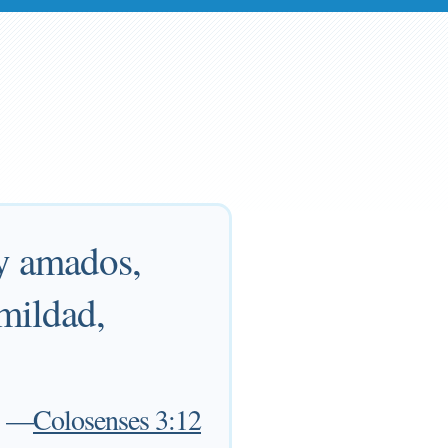
y amados,
mildad,
—
Colosenses 3:12