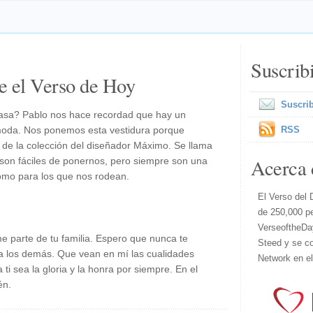
Suscrib
e el Verso de Hoy
Suscrib
asa? Pablo nos hace recordad que hay un
moda. Nos ponemos esta vestidura porque
RSS
de la colección del diseñador Máximo. Se llama
Acerca 
o son fáciles de ponernos, pero siempre son una
omo para los que nos rodean.
El Verso del 
de 250,000 p
VerseoftheDa
 parte de tu familia. Espero que nunca te
Steed y se co
a los demás. Que vean en mí las cualidades
Network en e
 ti sea la gloria y la honra por siempre. En el
én.