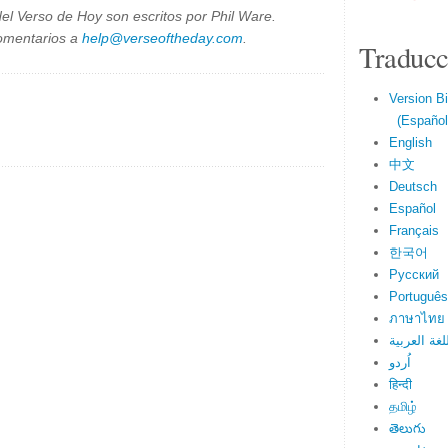
el Verso de Hoy son escritos por Phil Ware.
omentarios a
help@verseoftheday.com
.
Traducc
Version Bi
(Español 
English
中文
Deutsch
Español
Français
한국어
Русский
Português
ภาษาไทย
لغة العربية
اُردو
हिन्दी
தமிழ்
తెలుగు