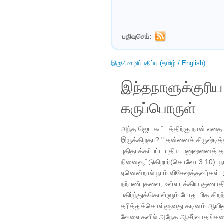
பதிவுசெய்:
இருமொழிப்பதிப்பு (தமிழ் / English)
இந்தநாளுக்குரி
கருப்பொருள்
அந்த ஜெப கூட்டத்திற்கு நான் எதை
இருக்கிறதா? " தன்னைச் சிருஷ்டி
புதிதாக்கப்பட்ட புதிய மனுஷனைத் த
நினைவூட்டுகிறார்(கொலோ 3:10). 
ஏனென்றால் நாம் விசேஷத்தவர்கள
நற்பண்புகளை, உள்ளடக்கிய குணா
பகிர்ந்துக்கொள்ளும் போது மிக சி
தரித்துக்கொள்ளுவது கடினம் ஆயின
வேளைகளில் அநேக ஆசீர்வாதங்கள