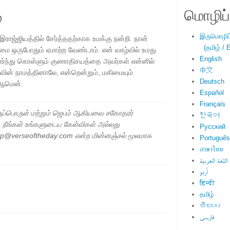
மொழிப்ப
்
இருமொழிப்ப
ாஜ்ஜியத்தில் சேர்த்ததற்காக உமக்கு நன்றி. நான்
(தமிழ் / E
்மை ஒருபோதும் ஏமாற்ற வேண்டாம். என் வாழ்வில் உமது
English
ர்ந்து கொள்ளும் குணாதிசயத்தை அவர்கள் என்னில்
中文
ுவின் நாமத்தினாலே, என்றென்றும், மகிமையும்
Deutsch
 ஆமென்.
Español
Français
ப்பொருள் மற்றும் ஜெபம் ஆகியவை சகோதரர்
한국어
ு. நீங்கள் உங்களுடைய கேள்விகள் அல்லது
Русский
elp@verseoftheday.com என்ற மின்னஞ்சல் மூலமாக
Português
ภาษาไทย
اللغة العربية
اُردو
हिन्दी
தமிழ்
తెలుగు
فارسی