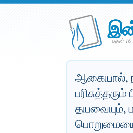
இன
புதன் 16.
ஆகையால், ந
பரிசுத்தரும்
தயவையும், ம
பொறுமையையு