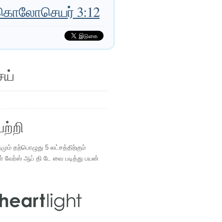
ொலோசெயர் 3:12
ெய்
ற்றி
ம் தற்பொழுது 5 லட்சத்திற்கும்
ள் வேர்ஸ் ஆப் தி டே வை படித்து பயன்
.