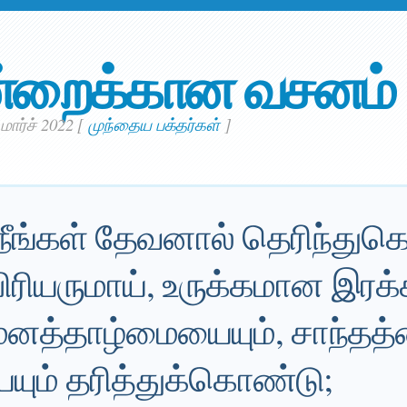
்றைக்கான வசனம்
 மார்ச் 2022
[
முந்தைய பக்தர்கள்
]
ீங்கள் தேவனால் தெரிந்துகொ
 பிரியருமாய், உருக்கமான இரக்
னத்தாழ்மையையும், சாந்தத்தை
ம் தரித்துக்கொண்டு;