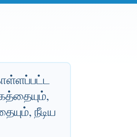
ள்ளப்பட்ட
கத்தையும்,
யும், நீடிய