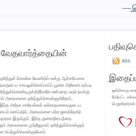
—
க
பதிவுச
ய வேதவார்த்தையின்
RSS
இதைப்ப
 தரித்துக் கொள்ள வேண்டும் என்று ஆச்சரியமாக
த்தவருடைய சாயலுக்கொப்பாய்ப் பூரண அறிவடையும்படி
ஒவ்வொரு மாதமு
ரித்துக்கொண்டிருக்கிறீர்களே என்பதை பவுல் நமக்கு
மேற்பட்ட மக்க
நாம் அவைகளை தரித்துக்கொள்ளுகிறோம்,
பெறுகிறார்கள்
். இந்த அநேக காரியங்கள் உன்னதமானவருடைய
திசயம் எனப்படும், அவைகளை மற்ற ஜனத்தோடு
றந்ததாக இருக்கும். இந்த குணாதிசயத்தை
ும் அவைகளை முற்றிலுமாய் தரித்துக்கொள்ளும்
ை பெற்றுக்கொள்ளுவோம்.