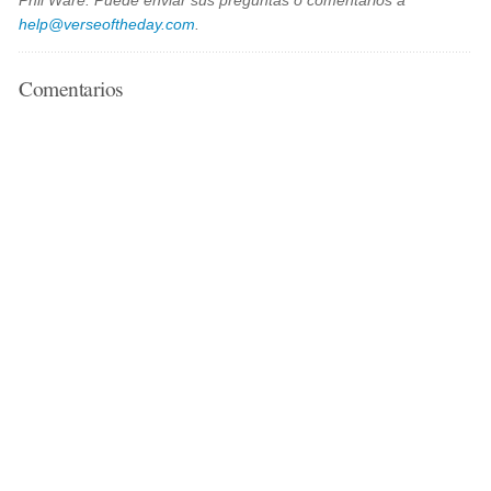
Phil Ware. Puede enviar sus preguntas o comentarios a
help@verseoftheday.com
.
Comentarios