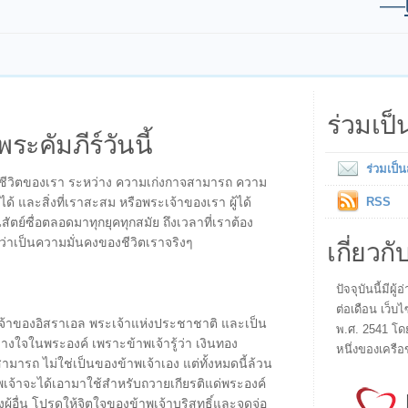
—
ร่วมเป
พระคัมภีร์วันนี้
ร่วมเป็
นชีวิตของเรา ระหว่าง ความเก่งกาจสามารถ ความ
ได้ และสิ่งที่เราสะสม หรือพระเจ้าของเรา ผู้ได้
RSS
นสัตย์ซื่อตลอดมาทุกยุคทุกสมัย ถึงเวลาที่เราต้อง
เกี่ยวกั
ดว่าเป็นความมั่นคงของชีวิตเราจริงๆ
ปัจจุบันนี้มี
ต่อเดือน เว็บไ
ระเจ้าของอิสราเอล พระเจ้าแห่งประชาชาติ และเป็น
พ.ศ. 2541 โด
วางใจในพระองค์ เพราะข้าพเจ้ารู้ว่า เงินทอง
หนึ่งของเครือ
ามารถ ไม่ใช่เป็นของข้าพเจ้าเอง แต่ทั้งหมดนี้ล้วน
าพเจ้าจะได้เอามาใช้สำหรับถวายเกียรติแด่พระองค์
้อื่น โปรดให้จิตใจของข้าพเจ้าบริสุทธิ์และจดจ่อ