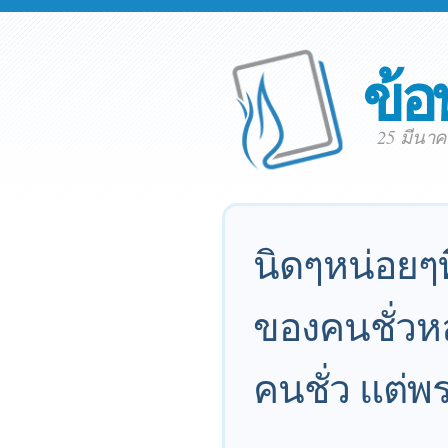
ข้อ
25 มีนา
นิดๆหน่อยๆท
ของคนชั่วห
คนชั่ว แต่พ