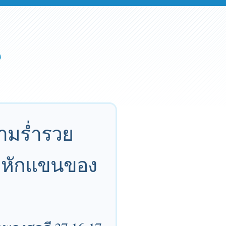
วามร่ำรวย
ะหักแขนของ