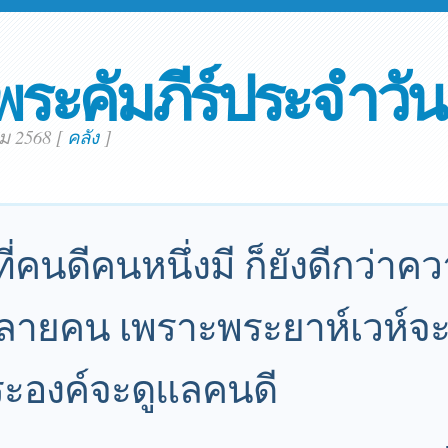
พระคัมภีร์ประจำวัน
คม 2568
[
คลัง
]
ี่คนดีคนหนึ่งมี ก็ยังดีกว่าค
ลายคน เพราะพระยาห์เวห์จ
ระองค์จะดูแลคนดี