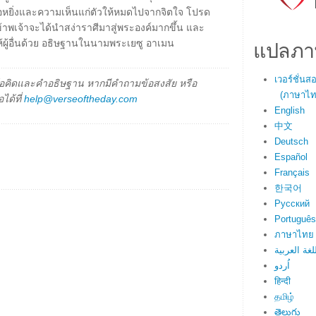
อหยิ่งและความเห็นแก่ตัวให้หมดไปจากจิตใจ โปรด
้าพเจ้าจะได้นำสง่าราศีมาสู่พระองค์มากขึ้น และ
แปลภา
ู้อื่นด้วย อธิษฐานในนามพระเยซู อาเมน
เวอร์ชั่น
็นข้อคิดและคำอธิษฐาน หากมีคำถามข้อสงสัย หรือ
(ภาษาไทย
ได้ที่
help@verseoftheday.com
English
中文
Deutsch
Español
Français
한국어
Русский
Português
ภาษาไทย
لغة العربية
اُردو
हिन्दी
தமிழ்
తెలుగు