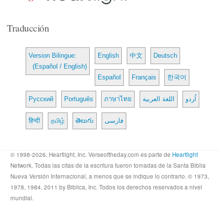
Traducción
Version Bilingue:
English
中文
Deutsch
(Español / English)
Español
Français
한국어
Русский
Português
ภาษาไทย
اللغة العربية
اُردو
हिन्दी
தமிழ்
తెలుగు
فارسی
© 1998-2026, Heartlight, Inc. Verseoftheday.com es parte de
Heartlight
Network. Todas las citas de la escritura fueron tomadas de la Santa Biblia
Nueva Versión Internacional, a menos que se indique lo contrario. © 1973,
1978, 1984, 2011 by Biblica, Inc. Todos los derechos reservados a nivel
mundial.