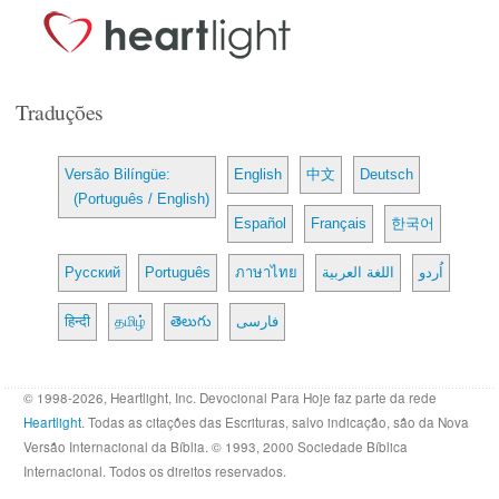
Traduções
Versão Bilíngüe:
English
中文
Deutsch
(Português / English)
Español
Français
한국어
Русский
Português
ภาษาไทย
اللغة العربية
اُردو
हिन्दी
தமிழ்
తెలుగు
فارسی
© 1998-2026, Heartlight, Inc. Devocional Para Hoje faz parte da rede
Heartlight
. Todas as citações das Escrituras, salvo indicação, são da Nova
Versão Internacional da Bíblia. © 1993, 2000 Sociedade Bíblica
Internacional. Todos os direitos reservados.