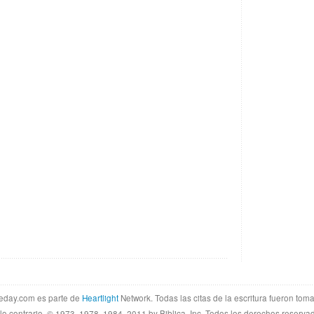
theday.com es parte de
Heartlight
Network. Todas las citas de la escritura fueron tom
lo contrario. © 1973, 1978, 1984, 2011 by Biblica, Inc. Todos los derechos reserva