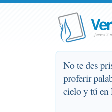
Ver
jueves 2
No te des pri
proferir pala
cielo y tú en 