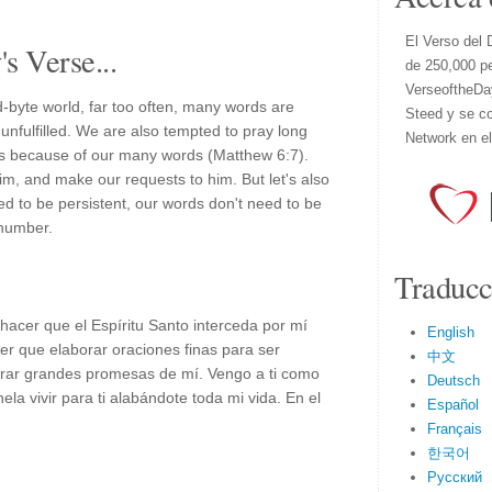
El Verso del 
s Verse...
de 250,000 p
VerseoftheDa
-byte world, far too often, many words are
Steed y se co
unfulfilled. We are also tempted to pray long
Network en e
 us because of our many words (Matthew 6:7).
him, and make our requests to him. But let's also
ed to be persistent, our words don't need to be
 number.
Traducc
hacer que el Espíritu Santo interceda por mí
English
er que elaborar oraciones finas para ser
中文
rar grandes promesas de mí. Vengo a ti como
Deutsch
hela vivir para ti alabándote toda mi vida. En el
Español
Français
한국어
Русский