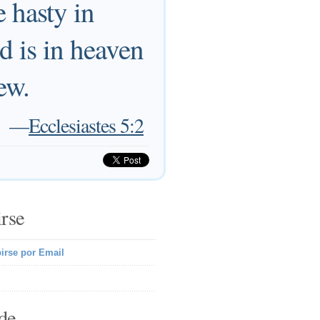
 hasty in
d is in heaven
ew.
—
Ecclesiastes 5:2
irse
irse por Email
de