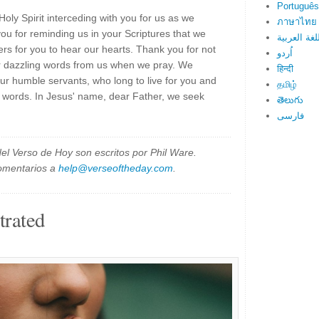
Português
oly Spirit interceding with you for us as we
ภาษาไทย
u for reminding us in your Scriptures that we
لغة العربية
ers for you to hear our hearts. Thank you for not
اُردو
r dazzling words from us when we pray. We
हिन्दी
ur humble servants, who long to live for you and
தமிழ்
r words. In Jesus' name, dear Father, we seek
తెలుగు
فارسی
el Verso de Hoy son escritos por Phil Ware.
omentarios a
help@verseoftheday.com
.
trated