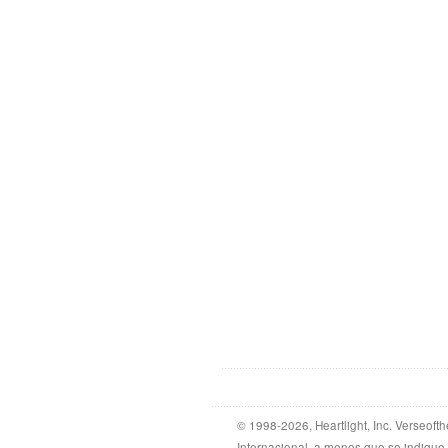
© 1998-2026, Heartlight, Inc. Verseof
Internacional, a menos que se indique 