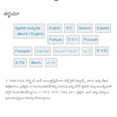
తర్జుమా
ద్విభాషా సంస్కరణ:
English
中文
Deutsch
Español
(తెలుగు / English)
Français
한국어
Русский
Português
ภาษาไทย
اللغة العربية
اُردو
हिन्दी
தமிழ்
తెలుగు
فارسی
© 1998-2026, హార్ట్లైట్, ఇంక్. వాయిస్హోఫ్హీమ్.కాం హార్ట్ లైట్ నెట్వర్క్లో భాగం. అన్ని లేఖన
ఉల్లేఖనాలు, ప్రత్యేకం గా సూచించకపోతే తప్ప దాదాపు అన్ని హోలీ బైబిల్, న్యూ ఇంటర్నేషనల్
వెర్షన్ నుండి తీసుకోబడ్డాయి. © 1973, 1978, 1984, 2011 బైబ్లికా, ఇంక్. అన్ని హక్కులు
ప్రపంచవ్యాప్తంగా రిజర్వు చేయబడ్డాయి.