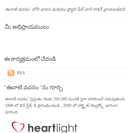
ఈనాటి వచనం" లోని భావన మరియు ప్రార్థన ఫీల్ వారే గారిచే వ్రాయబడినవి.
మీ అభిప్రాయములు
ఈ కార్యక్రమంలో చేరండి
RSS
"ఈనాటి వచనం "ను గూర్చి
ఈనాటి వచనం" ప్రస్తుతం నెలకు 250,000 మందికి పైగా పాఠకులచే చదువుతుంది.
1998 లో బెన్ స్టీడ్ చే ప్రారంభించబడి , 2000 లో హార్ట్లైట్ నెట్వర్క్లో భాగంగా
మారింది.