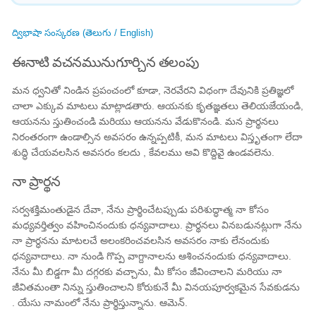
ద్విభాషా సంస్కరణ (తెలుగు / English)
ఈనాటి వచనమునుగూర్చిన తలంపు
మన ధ్వనితో నిండిన ప్రపంచంలో కూడా, నెరవేరని విధంగా దేవునికి ప్రతిజ్ఞలో
చాలా ఎక్కువ మాటలు మాట్లాడతారు. ఆయనకు కృతజ్ఞతలు తెలియజేయండి,
ఆయనను స్తుతించండి మరియు ఆయనను వేడుకొనండి. మన ప్రార్థనలు
నిరంతరంగా ఉండాల్సిన అవసరం ఉన్నప్పటికీ, మన మాటలు విస్తృతంగా లేదా
శుద్ధి చేయవలసిన అవసరం కలదు , కేవలము అవి కొద్దివై ఉండవలెను.
నా ప్రార్థన
సర్వశక్తిమంతుడైన దేవా, నేను ప్రార్థించేటప్పుడు పరిశుద్ధాత్మ నా కోసం
మధ్యవర్తిత్వం వహించినందుకు ధన్యవాదాలు. ప్రార్థనలు వినబడునట్లుగా నేను
నా ప్రార్ధనను మాటలచే అలంకరించవలసిన అవసరం నాకు లేనందుకు
ధన్యవాదాలు. నా నుండి గొప్ప వాగ్దానాలను ఆశించనందుకు ధన్యవాదాలు.
నేను మీ బిడ్డగా మీ దగ్గరకు వచ్చాను, మీ కోసం జీవించాలని మరియు నా
జీవితమంతా నిన్ను స్తుతించాలని కోరుకునే మీ వినయపూర్వకమైన సేవకుడను
. యేసు నామంలో నేను ప్రార్థిస్తున్నాను. ఆమెన్.