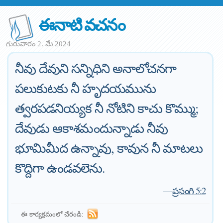
ఈనాటి వచనం
గురువారం 2. మే 2024
నీవు దేవుని సన్నిధిని అనాలోచనగా
పలుకుటకు నీ హృదయమును
త్వరపడనియ్యక నీ నోటిని కాచు కొమ్ము;
దేవుడు ఆకాశమందున్నాడు నీవు
భూమిమీద ఉన్నావు, కావున నీ మాటలు
కొద్దిగా ఉండవలెను.
—
ప్రసంగి 5:2
ఈ కార్యక్రమంలో చేరండి: