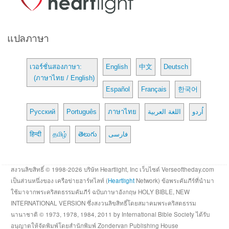
แปลภาษา
เวอร์ชั่นสองภาษา:
English
中文
Deutsch
(ภาษาไทย / English)
Español
Français
한국어
Русский
Português
ภาษาไทย
اللغة العربية
اُردو
हिन्दी
தமிழ்
తెలుగు
فارسی
สงวนลิขสิทธิ์ © 1998-2026 บริษัท Heartlight, Inc เว็บไซต์ Verseoftheday.com
เป็นส่วนหนึ่งของ เครือข่ายฮาร์ทไลท์ (
Heartlight
Network) ข้อพระคัมภีร์ที่นำมา
ใช้มาจากพระคริสตธรรมคัมภีร์ ฉบับภาษาอังกฤษ HOLY BIBLE, NEW
INTERNATIONAL VERSION ซึ่งสงวนลิขสิทธิ์โดยสมาคมพระคริสตธรรม
นานาชาติ © 1973, 1978, 1984, 2011 by International Bible Society ได้รับ
อนุญาตให้จัดพิมพ์โดยสำนักพิมพ์ Zondervan Publishing House