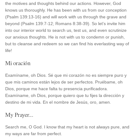
the motives and thoughts behind our actions. However, God
knows us thoroughly. He has been with us from our conception
(Psalm 139:13-16) and will work with us through the grave and
beyond (Psalm 139:7-12; Romans 8:38-39). So let's invite him
into our interior world to search us, test us, and even scrutinize
our anxious thoughts. He is not with us to condemn or punish,
but to cleanse and redeem so we can find his everlasting way of
life!
Mi oración
Examíname, oh Dios. Sé que mi corazón no es siempre puro y
que mis caminos están lejos de ser perfectos. Pruébame, oh
Dios, porque me hace falta tu presencia purificadora.
Examíname, oh Dios, porque quiero que tu fijes la dirección y
destino de mi vida. En el nombre de Jesús, oro, amen.
My Prayer...
Search me, O God. I know that my heart is not always pure, and
my ways are far from perfect.