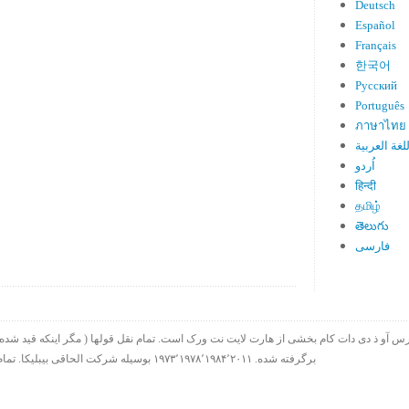
Deutsch
Español
Français
한국어
Русский
Português
ภาษาไทย
لغة العربية
اُردو
हिन्दी
தமிழ்
తెలుగు
فارسی
برگرفته شده. ۱۹۷۳٬۱۹۷۸٬۱۹۸۴٬۲۰۱۱ بوسیله شرکت الحاقی بیبلیکا. تمام حقوق چاپ در سراسر جهان محفوظ است