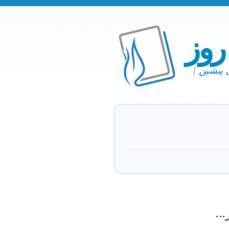
 روز
ی پیشین
]
..