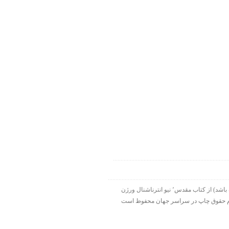
۱۹۹۸-۲۰۱۵ شرکت الحاقی هارت لایت. ورس آو ذ دی دات کام بخشی از هارت لایت نت ورک است. تمام نقل قولها ( مگر اینکه قید شده باشد) از کتاب مقدس٬ نیو انترناشنال ورژن