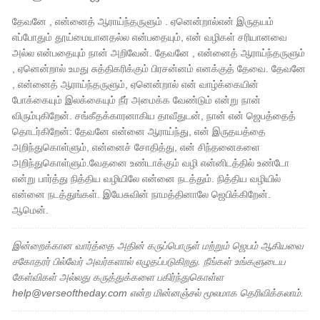
தேவனே , என்னைத் ஆராய்ந்தருளும் . ஏனென்றால்என் இருதயம்
எப்போதும் தூய்மையானதல்ல என்பதையும், என் வழிகள் சரியானவை
அல்ல என்பதையும் நான் அறிவேன். தேவனே , என்னைத் ஆராய்ந்தருளும்
, ஏனென்றால் உமது சுத்திகரிக்கும் பிரசன்னம் எனக்குத் தேவை. தேவனே
, என்னைத் ஆராய்ந்தருளும், ஏனென்றால் என் வாழ்க்கையின்
போக்கையும் இலக்கையும் நீர் அமைக்க வேண்டும் என்று நான்
விரும்புகிறேன். சங்கீதக்காரனாகிய தாவீதுடன், நான் என் ஜெபத்தைத்
தொடர்கிறேன்: தேவனே என்னை ஆராய்ந்து, என் இருதயத்தை
அறிந்துகொள்ளும், என்னைச் சோதித்து, என் சிந்தனைகளை
அறிந்துகொள்ளும்.வேதனை உண்டாக்கும் வழி என்னிடத்தில் உண்டோ
என்று பார்த்து நித்திய வழியிலே என்னை நடத்தும். நித்திய வழியில்
என்னை நடத்துங்கள். இயேசுவின் நாமத்தினாலே ஜெபிக்கிறேன்.
ஆமென்.
இன்றைக்கான வார்த்தை அதின் கருப்பொருள் மற்றும் ஜெபம் ஆகியவை
சகோதரர் பில்வேர் அவர்களால் எழுதப்படுகிறது. நீங்கள் உங்களுடைய
கேள்விகள் அல்லது கருத்துக்களை பகிர்ந்துகொள்ள
help@verseoftheday.com என்ற மின்னஞ்சல் மூலமாக தெரிவிக்கலாம்.