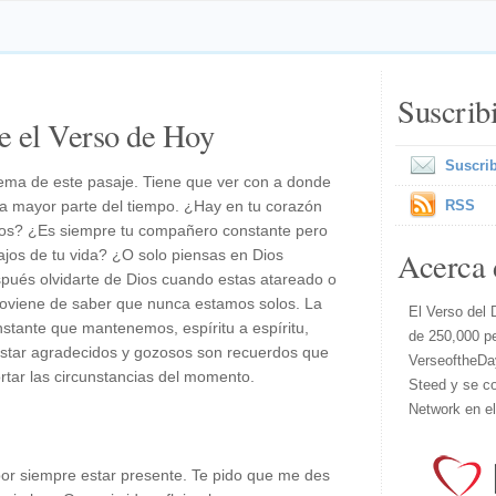
Suscrib
e el Verso de Hoy
Suscrib
ema de este pasaje. Tiene que ver con a donde
a mayor parte del tiempo. ¿Hay en tu corazón
RSS
Dios? ¿Es siempre tu compañero constante pero
Acerca 
ibajos de tu vida? ¿O solo piensas en Dios
pués olvidarte de Dios cuando estas atareado o
roviene de saber que nunca estamos solos. La
El Verso del 
stante que mantenemos, espíritu a espíritu,
de 250,000 p
Estar agradecidos y gozosos son recuerdos que
VerseoftheDa
tar las circunstancias del momento.
Steed y se co
Network en e
 por siempre estar presente. Te pido que me des