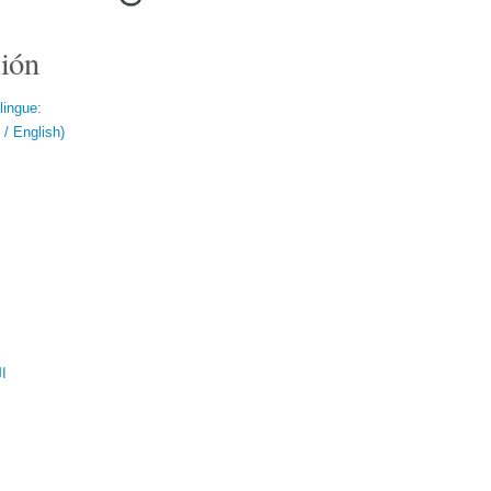
ión
lingue:
/ English)
ال