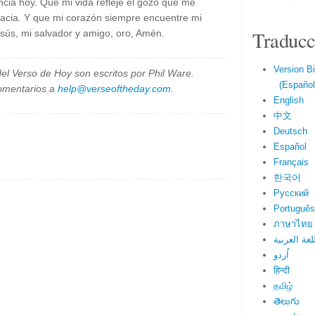
ncia hoy. Que mi vida refleje el gozo que me
racia. Y que mi corazón siempre encuentre mi
Traducc
esús, mi salvador y amigo, oro, Amén.
Version Bi
el Verso de Hoy son escritos por Phil Ware.
(Español 
omentarios a
help@verseoftheday.com
.
English
中文
Deutsch
Español
Français
한국어
Русский
Português
ภาษาไทย
لغة العربية
اُردو
हिन्दी
தமிழ்
తెలుగు