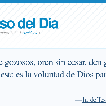
so del Día
 mayo 2022
[
Archivos
]
 gozosos, oren sin cesar, den 
esta es la voluntad de Dios pa
—
1a. de Te