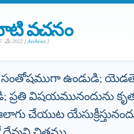
ాటి వచనం
7. మే 2022
[
Archives
]
ను సంతోషముగా ఉండుడి; యెడత
ుడి; ప్రతి విషయమునందును కృత
 ఈలాగు చేయుట యేసుక్రీస్తునంద
ేవుని చిత్తము.