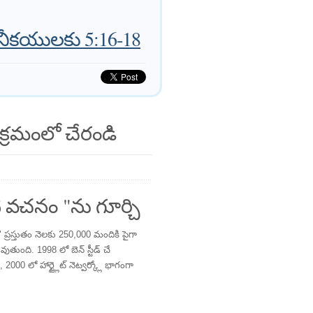
ొనీకయులకు 5:16-18
క్రమంలో చేరండి
 వచనం "ను గూర్చి
్రస్తుతం నెలకు 250,000 మందికి పైగా
తుంది. 1998 లో బెన్ స్టీడ్ చే
 2000 లో హార్ట్లైట్ నెట్వర్క్లో భాగంగా