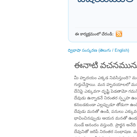
ఈ కార్యక్రమంలో చేరండి:
ద్విభాషా సంస్కరణ (తెలుగు / English)
ఈనాటి వచనమును
మీ హృదయం ఎక్కడ నివసిస్తుంది? మ
గుర్తుచేస్తాయి. మన హృదయాలలో
దేనిపై ఎక్కువగా దృష్టి పెడతామో గ
దేవుడు ఉన్నాడనే నిరంతర స్పృహ ఉం
కనబడకుండా ఎల్లప్పుడూ తోడుగా ఉండ
దేవుడు మనతో ఉండి, పనులు ఎక్కువగ
భావించినప్పుడు ఆయన మనతో ఉండడ
నుండే ఆనందం వస్తుంది. ప్రార్థన అనే
దేవునితో జరిపే నిరంతర సంభాషణ. మన