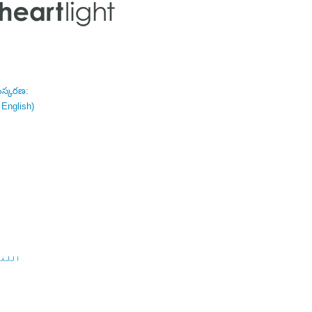
ంస్కరణ:
 English)
اللغة