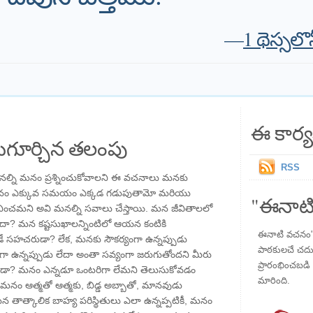
—
1 థెస్సల
ఈ కార్య
గూర్చిన తలంపు
RSS
నల్ని మనం ప్రశ్నించుకోవాలని ఈ వచనాలు మనకు
 మనం ఎక్కువ సమయం ఎక్కడ గడుపుతామో మరియు
"ఈనాటి
మనించమని అవి మనల్ని సవాలు చేస్తాయి. మన జీవితాలలో
దా? మన కష్టసుఖాలన్నింటిలో ఆయన కంటికి
ఈనాటి వచనం" ప
ే సహచరుడా? లేక, మనకు సౌకర్యంగా ఉన్నప్పుడు
పాఠకులచే చదువు
ా ఉన్నప్పుడు లేదా అంతా సవ్యంగా జరుగుతోందని మీరు
ప్రారంభించబడి ,
ా? మనం ఎన్నడూ ఒంటరిగా లేమని తెలుసుకోవడం
మారింది.
ది మనం ఆత్మతో ఆత్మకు, బిడ్డ అబ్బాతో, మానవుడు
 తాత్కాలిక బాహ్య పరిస్థితులు ఎలా ఉన్నప్పటికీ, మనం