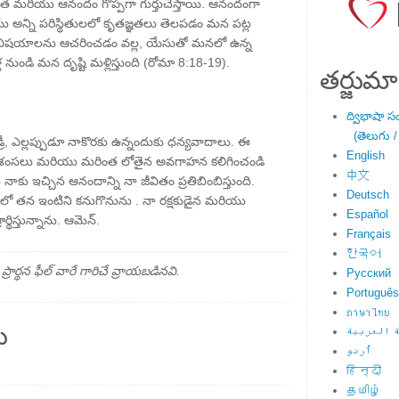
్ఞత మరియు ఆనందం గొప్పగా గుర్తుచేస్తాయి. ఆనందంగా
ు అన్ని పరిస్థితులలో కృతజ్ఞతలు తెలపడం మన పట్ల
ు విషయాలను ఆచరించడం వల్ల, యేసుతో మనలో ఉన్న
నుండి మన దృష్టి మళ్లిస్తుంది (రోమా 8:18-19).
తర్జుమా
ద్విభాషా స
(తెలుగు /
ీ, ఎల్లప్పుడూ నాకొరకు ఉన్నందుకు ధన్యవాదాలు. ఈ
English
న ప్రశంసలు మరియు మరింత లోతైన అవగాహన కలిగించండి
中文
నాకు ఇచ్చిన ఆనందాన్ని నా జీవితం ప్రతిబింబిస్తుంది.
Deutsch
 తన ఇంటిని కనుగొనును . నా రక్షకుడైన మరియు
Español
థిస్తున్నాను. ఆమెన్.
Français
한국어
్థన ఫీల్ వారే గారిచే వ్రాయబడినవి.
Русский
Português
ภาษาไทย
ు
 العربية
اُردو
हिन्दी
தமிழ்