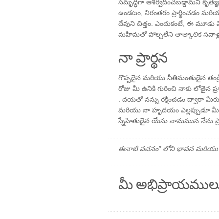
సమృద్ధిగా ఆశీర్వదించబడ్డామని కృతజ
ఉండటం, నిరంతరం ప్రార్థించడం మరియ
దేవుని చిత్తం. ఎందుకంటే, ఈ మూడ
మహిమతో పోల్చలేని తాత్కాలిక సవాళ్ల 
నా ప్రార్థన
గొప్పదైన మరియు నీతిమంతుడైన తండ్ర
రోజు మీ ఉనికి గురించి నాకు లోతై
. దయతో నన్ను రక్షించడం ద్వారా మీరు 
మరియు నా హృదయం ఎల్లప్పుడూ మీలో
స్నేహితుడైన యేసు నామమున నేను ప్రార్
ఈనాటి వచనం" లోని భావన మరియు ప్రార
మీ అభిప్రాయముల