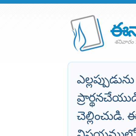
ఈన
శనివారం 
ఎల్లప్పుడు
ప్రార్థనచేయ
చెల్లించుడి.
విషయములో ద