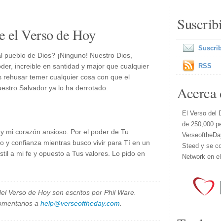
Suscrib
e el Verso de Hoy
Suscrib
l pueblo de Dios? ¡Ninguno! Nuestro Dios,
der, increible en santidad y major que cualquier
RSS
rehusar temer cualquier cosa con que el
Acerca 
stro Salvador ya lo ha derrotado.
El Verso del 
de 250,000 p
y mi corazón ansioso. Por el poder de Tu
VerseoftheDa
 y confianza mientras busco vivir para Tí en un
Steed y se co
l a mi fe y opuesto a Tus valores. Lo pido en
Network en e
el Verso de Hoy son escritos por Phil Ware.
omentarios a
help@verseoftheday.com
.