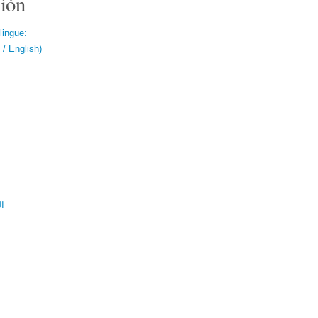
ión
lingue:
/ English)
ال