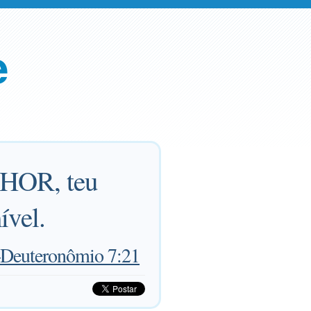
e
NHOR, teu
ível.
Deuteronômio 7:21