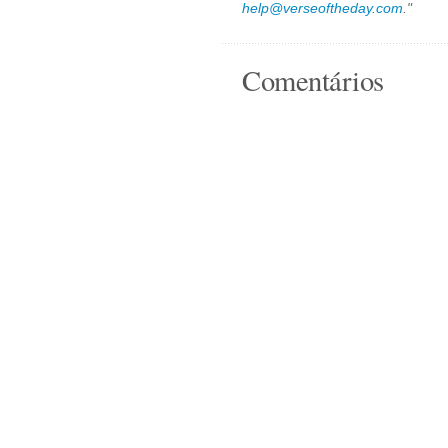
help@verseoftheday.com
."
Comentários