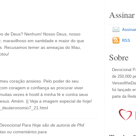
Assinar
Assinar
povo de Deus? Nenhum! Nosso Deus, nosso
r, maravilhoso em santidade e maior do que
RSS
os. Recusamos temer as ameaças do Mau,
Sobre
otou!
Devocional Pa
de 250,000 p
meu coração ansioso. Pelo poder do seu
VerseoftheDay
 com coragem e confiança ao procurar viver
foi lançado e
itas vezes é hostil à minha fé e contra seus
parte da Red
esus. Amém. || Veja a imagem especial de hoje!
il_deuteronomio7_21.html
evocional Para Hoje são de autoria de Phil
tas ou comentários para