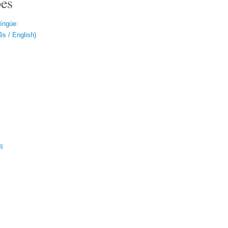
es
língüe:
s / English)
ال