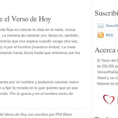
Suscrib
e el Verso de Hoy
Suscrib
a floja es colocar la vista en la meta, nunca
s. La manera de caminar con Jesús es, también,
RSS
a victoria que nos espera cuando venga otra vez,
Acerca 
s) ni por el hombro (nuestros éxitos). La meta
aminando hacia Jesús hasta que entremos por los
El Verso del 
de 250,000 p
VerseoftheDa
Steed y se co
 llames por mi nombre y podamos caminar mano
Network en e
a fijar la mirada en lo que quieres que yo sea
enido. Por tu gracia y en el nombre santo de
el Verso de Hoy son escritos por Phil Ware.