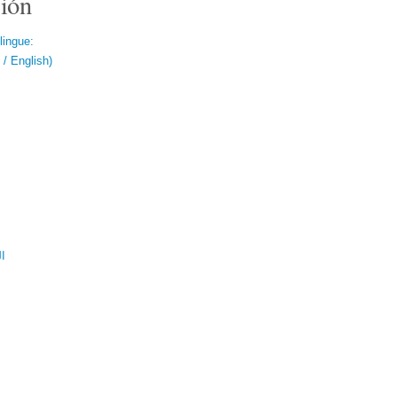
ión
lingue:
/ English)
ال