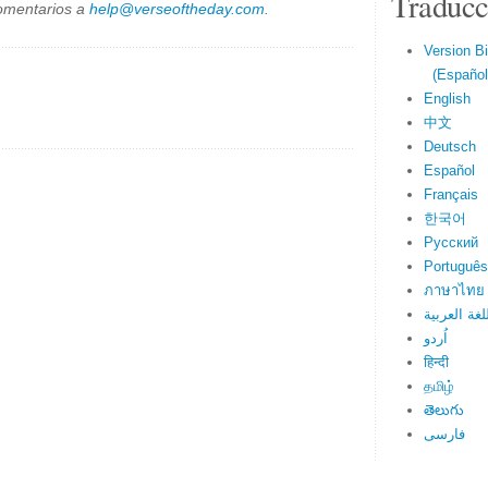
Traducc
omentarios a
help@verseoftheday.com
.
Version Bi
(Español 
English
中文
Deutsch
Español
Français
한국어
Русский
Português
ภาษาไทย
لغة العربية
اُردو
हिन्दी
தமிழ்
తెలుగు
فارسی