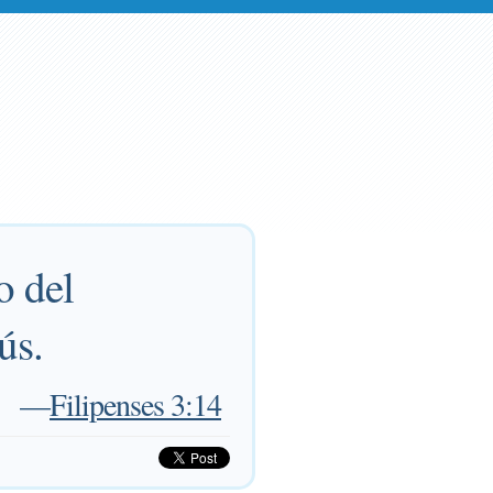
o del
ús.
—
Filipenses 3:14