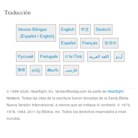
Traducción
Version Bilingue:
English
中文
Deutsch
(Español / English)
Español
Français
한국어
Русский
Português
ภาษาไทย
اللغة العربية
اُردو
हिन्दी
தமிழ்
తెలుగు
فارسی
© 1998-2026, Heartlight, Inc. Verseoftheday.com es parte de
Heartlight
Network. Todas las citas de la escritura fueron tomadas de la Santa Biblia
Nueva Versión Internacional, a menos que se indique lo contrario. © 1973,
1978, 1984, 2011 by Biblica, Inc. Todos los derechos reservados a nivel
mundial.