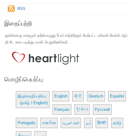
RSS
இதைப்பற்றி
ஒவ்வொரு மாதமும் தற்பொழுது 5 லட்சத்திற்கும் மேற்பட்ட மக்கள் வேர்ஸ் ஆப்
தி டே வை படித்து பயன் பெறுகிறார்கள்.
மொழிப்பெயர்ப்பு
இருமொழிப்பதிப்பு:
English
中文
Deutsch
Español
(தமிழ் / English)
Français
한국어
Русский
Português
ภาษาไทย
اللغة العربية
اُردو
हिन्दी
தமிழ்