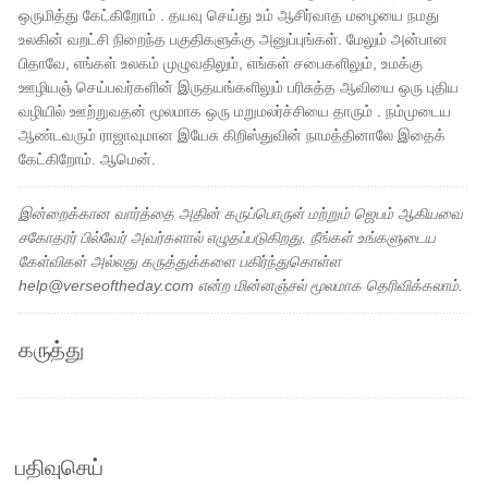
ஒருமித்து கேட்கிறோம் . தயவு செய்து உம் ஆசிர்வாத மழையை நமது
உலகின் வறட்சி நிறைந்த பகுதிகளுக்கு அனுப்புங்கள். மேலும் அன்பான
பிதாவே, எங்கள் உலகம் முழுவதிலும், எங்கள் சபைகளிலும், உமக்கு
ஊழியஞ் செய்பவர்களின் இருதயங்களிலும் பரிசுத்த ஆவியை ஒரு புதிய
வழியில் ஊற்றுவதன் மூலமாக ஒரு மறுமலர்ச்சியை தாரும் . நம்முடைய
ஆண்டவரும் ராஜாவுமான இயேசு கிறிஸ்துவின் நாமத்தினாலே இதைக்
கேட்கிறோம். ஆமென்.
இன்றைக்கான வார்த்தை அதின் கருப்பொருள் மற்றும் ஜெபம் ஆகியவை
சகோதரர் பில்வேர் அவர்களால் எழுதப்படுகிறது. நீங்கள் உங்களுடைய
கேள்விகள் அல்லது கருத்துக்களை பகிர்ந்துகொள்ள
help@verseoftheday.com என்ற மின்னஞ்சல் மூலமாக தெரிவிக்கலாம்.
கருத்து
பதிவுசெய்