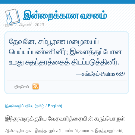
இன்றைக்கான வசனம்
புதன் 2. ஆகஸ்ட் 2023
தேவனே, சம்பூரண மழையைப்
பெய்யப்பண்ணினீர்; இளைத்துப்போன
உமது சுதந்தரத்தைத் திடப்படுத்தினீர்.
—
சங்கீதம்-Psalms 68:9
பதிவுசெய்:
இருமொழிப்பதிப்பு (தமிழ் / English)
இந்தநாளுக்குரிய வேதவார்த்தையின் கருப்பொருள்
ஆவிக்குரியதாக இருந்தாலும் சரி, மாம்ச பிரகாரமாக இருந்தாலும் சரி,