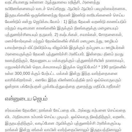
வறட்சியானது உள்ளான ஆத்துமாவை உறிஞ்சி, அனைத்து
உயிரினங்களையும் வாடச் செய்கிறது. ஆயிரம் ஆயிரம் பலமுள்ளவர்களாக,
இருதயங்களில் ஒருங்கினைந்து தேவன் இரண்டு காரியங்களைச் செய்ய
வேண்டும் என்று ஜெபிக்கடவோம் : 1) இந்த தேவன் வறண்டு காணப்படும்
மற்றும் கடினமான காலங்களில் இருக்கும் நிலங்களுக்கு மழையையும்
புத்துணர்ச்சியையும் தருவார். 2) கஷ்டங்கள், சவால்கள், சோதனைகள்,
மனச்சோர்வுகள் மற்றும் தோல்விகளில் சிக்கி மனமுடைந்து, ஊழியம்
யாவற்றையும் விட்டுவிடும்படி விலும்பில் இருக்கும் தம்முடைய ஊழியர்கள்
அனைவருக்கும் தேவன் புத்துணர்ச்சி அளிப்பார். இன்றைய தினம் நமது
உலகத்திற்கும், தேவனுடைய மக்களுக்கும் புத்துணர்ச்சியின் நாளாகவும்,
மறுமலர்ச்சியின் தொடக்கமாகவும் இருக்க ஜெபிப்போம்! * 190 நாடுகளில்
உள்ள 300,000 க்கும் மேற்பட்ட மக்கள் இன்று இந்த வார்த்தைகளை
வாசிக்கிறார்கள் , எனவே இந்த விண்ணப்பத்தில் நாம் ஒவ்வொருவரும்
ஒன்றாக பங்கேற்பதன் முக்கியத்துவத்தை குறைத்து மதிப்பிடாதீர்கள்!
என்னுடைய ஜெபம்
சர்வவல்ல தேவனே; நாங்கள் கேட்பதை விட அல்லது கற்பனை செய்வதை
விட அதிகமாக உம்மால் செய்ய முடியும். ஒவ்வொரு நிலத்திற்கும், வறண்ட
இருதயத்திற்கும், வாடிப்போன ஆவிக்கும் புத்துணர்ச்சி அளிக்ககும்படி
நாங்கள் இன்று எங்கள் வாயின் வார்த்தையினாலும் இருதயத்தினாலும்