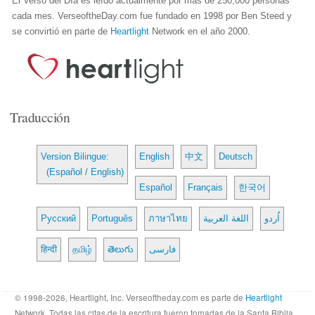
El Verso del Día es leído actualmente por mas de 250,000 personas
cada mes. VerseoftheDay.com fue fundado en 1998 por Ben Steed y
se convirtió en parte de
Heartlight
Network en el año 2000.
Traducción
Version Bilingue:
English
中文
Deutsch
(Español / English)
Español
Français
한국어
Русский
Português
ภาษาไทย
اللغة العربية
اُردو
हिन्दी
தமிழ்
తెలుగు
فارسی
© 1998-2026, Heartlight, Inc. Verseoftheday.com es parte de
Heartlight
Network. Todas las citas de la escritura fueron tomadas de la Santa Biblia