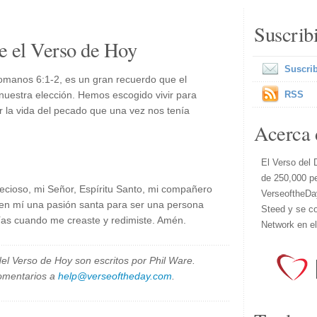
Suscrib
e el Verso de Hoy
Suscrib
omanos 6:1-2, es un gran recuerdo que el
uestra elección. Hemos escogido vivir para
RSS
r la vida del pecado que una vez nos tenía
Acerca 
El Verso del 
de 250,000 p
ecioso, mi Señor, Espíritu Santo, mi compañero
VerseoftheDa
e en mí una pasión santa para ser una persona
Steed y se co
rías cuando me creaste y redimiste. Amén.
Network en e
el Verso de Hoy son escritos por Phil Ware.
omentarios a
help@verseoftheday.com
.