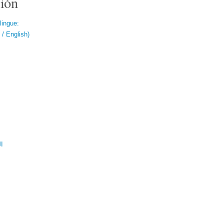
ión
lingue:
/ English)
ال