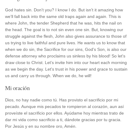
God hates sin. Don't you? I know I do. But isn't it amazing how
we'll fall back into the same old traps again and again. This is
where John, the tender Shepherd that he was, hits the nail on
the head. The goal is to not sin even one sin. But, knowing our
struggle against the flesh, John also gives assurance to those of
us trying to live faithful and pure lives. He wants us to know that
when we do sin, the Sacrifice for our sins, God's Son, is also our
defense attorney who proclaims us sinless by his blood! So let's
draw close to Christ. Let's invite him into our heart each morning
as we begin the day. Let's trust in his power and grace to sustain
us and carry us through. When we do, he will!
Mi oración
Dios, no hay nadie como tú. Has provisto el sacrificio por mi
pecado. Aunque mis pecados te rompieron al corazón, aun así
proveíste el sacrificio por ellos. Ayúdame hoy mientras trato de
dar mi vida como sacrificio a ti, dándote gracias por tu gracia.
Por Jesús y en su nombre oro, Amén.