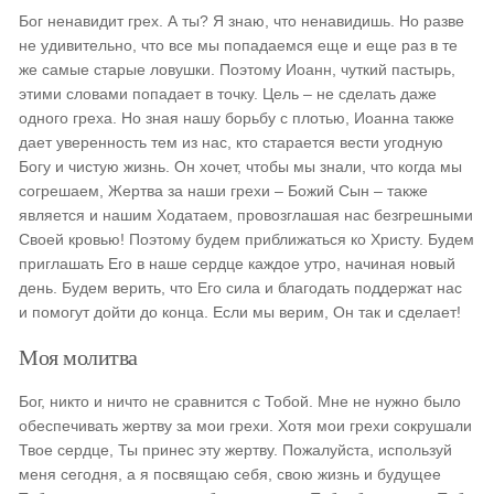
Бог ненавидит грех. А ты? Я знаю, что ненавидишь. Но разве
не удивительно, что все мы попадаемся еще и еще раз в те
же самые старые ловушки. Поэтому Иоанн, чуткий пастырь,
этими словами попадает в точку. Цель – не сделать даже
одного греха. Но зная нашу борьбу с плотью, Иоанна также
дает уверенность тем из нас, кто старается вести угодную
Богу и чистую жизнь. Он хочет, чтобы мы знали, что когда мы
согрешаем, Жертва за наши грехи – Божий Сын – также
является и нашим Ходатаем, провозглашая нас безгрешными
Своей кровью! Поэтому будем приближаться ко Христу. Будем
приглашать Его в наше сердце каждое утро, начиная новый
день. Будем верить, что Его сила и благодать поддержат нас
и помогут дойти до конца. Если мы верим, Он так и сделает!
Моя молитва
Бог, никто и ничто не сравнится с Тобой. Мне не нужно было
обеспечивать жертву за мои грехи. Хотя мои грехи сокрушали
Твое сердце, Ты принес эту жертву. Пожалуйста, используй
меня сегодня, а я посвящаю себя, свою жизнь и будущее