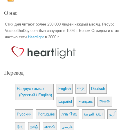
О нас
Стих дня читают более 250 000 людей каждый месяц. Ресурс
VerseoftheDay.com был запущен в 1998 г. Беном Стридом и стал
частью сети
Heartlight
в 2000 г.
Перевод
На двух языках:
English
中文
Deutsch
(Русский / English)
Español
Français
한국어
Русский
Português
ภาษาไทย
اللغة العربية
اُردو
हिन्दी
தமிழ்
తెలుగు
فارسی