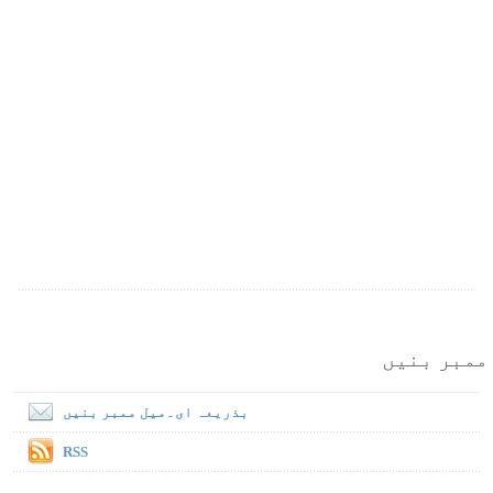
ممبر بنیں
بذریعہ ای۔میل ممبر بنیں
RSS