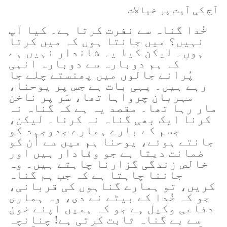
آج کی آیت پر خیالات
خُدا گناہ سے نفرت کرتا ہے۔ کیا آپ
نہیں؟ میں جانتا ہوں کہ میں کرتا
ہوں۔ لیکن کیا یہ شاندار نہیں ہے
کہ ہم دوبارہ سے دوبارہ انہی
پُرانے جالوں میں پھنستے چلے جا
رہے ہیں۔ یہی بات ہے جس پر یوحنا،
مہربان چرواہا تھا، سَر پر ناخن
مار رہا تھا۔ مقصد یہ ہے کہ گناہ نہ
کرنا ایک بھی گناہ نہ کرنا۔ لیکن،
جسم کے بارے ہمارے جدوجہد کو
جانتے ہوئے، یوحنا ہم میں سے اُن کو
ضمانت دیتا ہے جو وفادار ہیں اور
خالص زندگی گزارنا چاہتے ہیں۔ وہ
جاننا چاہتا ہے کہ جب ہم گناہ
کریں، تو ہمارے گناہوں کی قربانی،
جو کہ خُدا کے بیٹے نے دی، وہ ہماری
دفاعی وکیل ہے جو کہ ہمیں اپنے خون
سے بے گناہ ثابت کرتی ہے! چنانچہ