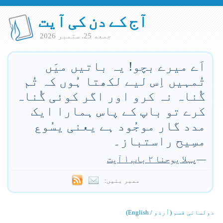
آج کے دن کی آیت
جمعه 25. ستمبر 2026
اَے میرے بچو! یہ باتیں میَں
تُمہیں اِس لیے لکھتا ہُوں کہ تُم
گُناہ نہ کرو اور اگر کوئی گُناہ
کرے تو باپ کے پاس ہمارا ایک
مدد گار موجُود ہے یعنی یسُوع
مسِیح راستباز۔
—
پہلا یوحنا ۲ باب ۱ آیت
ممبر بنیں:
دولسانی قسم (اُردو / English)