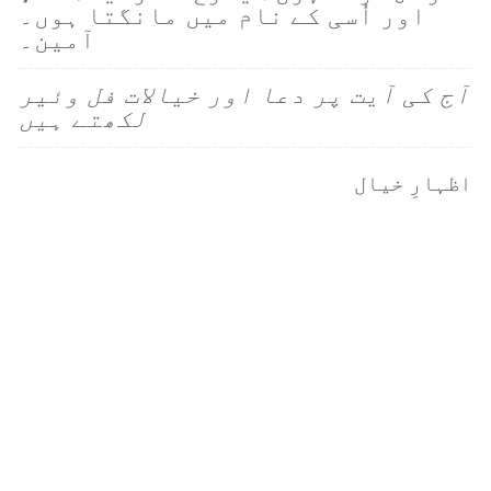
اور اُسی کے نام میں مانگتا ہوں۔
آمین۔
آج کی آیت پر دعا اور خیالات فل وئیر
لکھتے ہیں
اظہارِ خیال