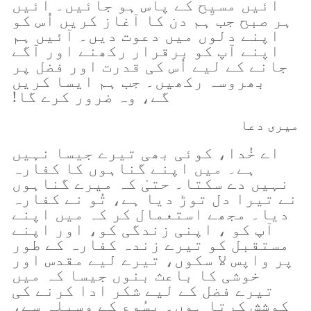
آئیں مسیِح کے پاس ہو جائیں۔ آئیں
ہر صبح جب ہم دن کا آغاز کریں اُس کو
اپنے دلوں میں دعوت دیں۔ آئیں ہم
اپنے آپ کو برقرار رکھنے اور آگے
جانے کے لیے اُس کی قدرت اور فضل پر
بھروسہ رکھیں۔ جب ہم ایسا کریں
گے، وہ ضرور کرے گا!
میری دعا
اے خُدا، کوئی بھی تیرے جیسا نہیں
ہے۔ میں اپنے گناہوں کا کفارہ
نہیں دے سکتا۔ حتیٰ کہ میرے گناہوں
نے تیرا دل توڑ دیا ہے، تُو نے کفارہ
دیا۔ مجھے استعمال کر کہ میں اپنے
آپ کو ، اپنی زندگی کو، اور اپنے
مستقبل کو تیرے زندہ کفارہ کے طور
پر واپس لا سکوں، تیرے لیے مقدس اور
خوشی کا باعث بنوں جیسا کہ میں
تیرے فضل کے لیے شکر ادا کرنے کی
کوشش کرتا ہوں۔ یسُوع کے وسیلہ سے،