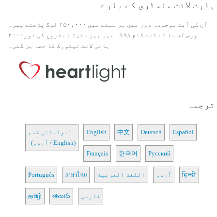
ہارٹ لائٹ منسٹری کے بارے
آج کی آیت موجودہ دور میں ہر مہنے میں ۲۵۰،۰۰۰ لوگ پڑھتے ہیں۔
ورس آف دا ڈے ڈاٹ کام ۱۹۹۸ میں بین سٹیڈ نے شروع کی اور۲۰۰۰
ہائی لائٹ نیٹورک کا حصہ بن گئی۔
ترجمہ
Español
Deutsch
中文
English
دولسانی قسم:
(اُردو / English)
Français
한국어
Русский
हिन्दी
اُردو
اللغة العربية
ภาษาไทย
Português
فارسی
తెలుగు
தமிழ்