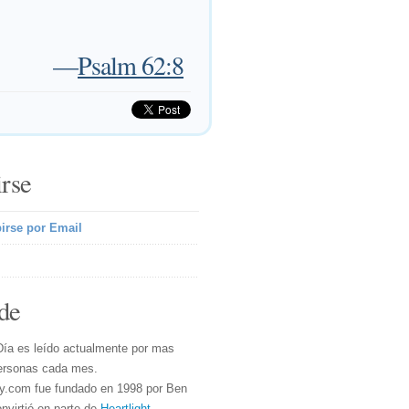
—
Psalm 62:8
irse
irse por Email
de
Día es leído actualmente por mas
ersonas cada mes.
y.com fue fundado en 1998 por Ben
nvirtió en parte de
Heartlight