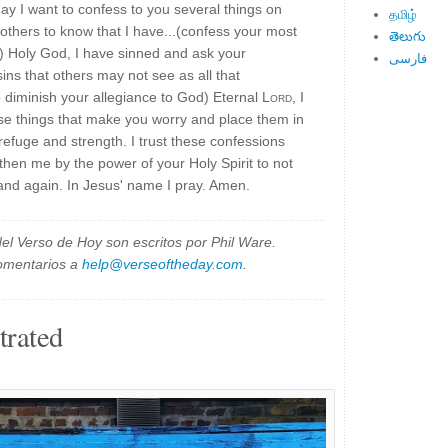
y I want to confess to you several things on
தமிழ்
 others to know that I have...(confess your most
తెలుగు
) Holy God, I have sinned and ask your
فارسی
sins that others may not see as all that
o diminish your allegiance to God) Eternal
Lord
, I
ose things that make you worry and place them in
efuge and strength. I trust these confessions
then me by the power of your Holy Spirit to not
 and again. In Jesus' name I pray. Amen.
el Verso de Hoy son escritos por Phil Ware.
omentarios a
help@verseoftheday.com
.
trated