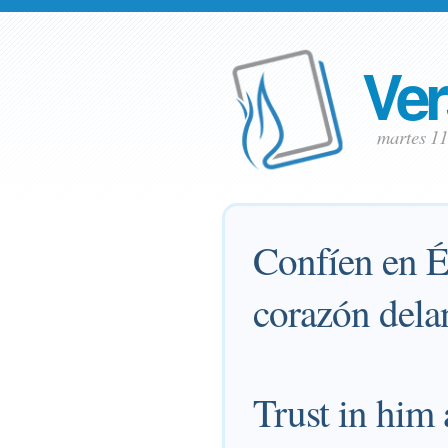
Ver
martes 1
Confíen en É
corazón delan
Trust in him 