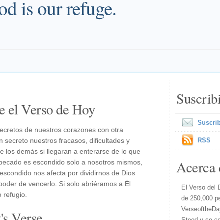
od is our refuge.
Suscrib
e el Verso de Hoy
Suscrib
s secretos de nuestros corazones con otra
ecreto nuestros fracasos, dificultades y
RSS
 los demás si llegaran a enterarse de lo que
Acerca 
el pecado es escondido solo a nosotros mismos,
escondido nos afecta por dividirnos de Dios
poder de vencerlo. Si solo abriéramos a Él
El Verso del 
 refugio.
de 250,000 p
VerseoftheDa
s Verse...
Steed y se co