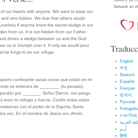
Network en e
ts of our hearts with anyone. We want to keep our
 and sins hidden. We fear that others would
rselves if anyone knew the secret sludge in our
dden from us. It is not hidden from our Father.
s and drives a wedge between us and the God
Traducc
r us to triumph over it. If only we would pour
at he longs to be our refuge.
English
中文
Deutsch
uiero confesarte varias cosas que están en mi
Español
emás se enterara de ________ (tu pecado).
Français
u perdón por _______. Señor Eterno, me pongo
한국어
 eres mi refugio y fuerza. Confío todas estas
Русский
ortalezcas con el poder de tu Espíritu Santo
Português
tra vez. En el nombre de Jesús oro, Amén.
ภาษาไทย
لغة العربية
اُردو
हिन्दी