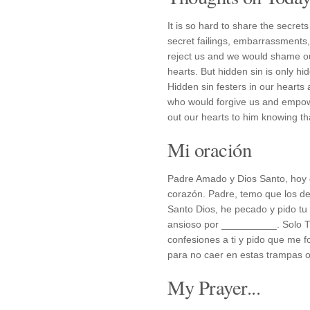
It is so hard to share the secre
secret failings, embarrassments,
reject us and we would shame ou
hearts. But hidden sin is only hi
Hidden sin festers in our heart
who would forgive us and empowe
out our hearts to him knowing th
Mi oración
Padre Amado y Dios Santo, hoy q
corazón. Padre, temo que los d
Santo Dios, he pecado y pido t
ansioso por __________. Solo Tú
confesiones a ti y pido que me f
para no caer en estas trampas o
My Prayer...