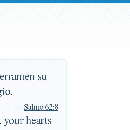
derramen su
gio.
—
Salmo 62:8
t your hearts