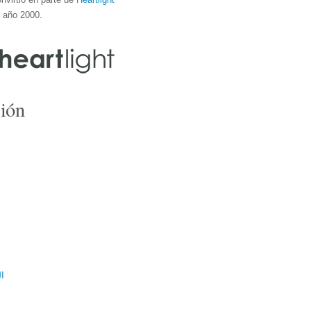
l año 2000.
ión
ال