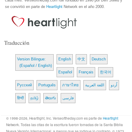
cada mes. VerseoftheDay.com fue fundado en 1998 por Ben Steed y
se convirtió en parte de
Heartlight
Network en el año 2000.
Traducción
Version Bilingue:
English
中文
Deutsch
(Español / English)
Español
Français
한국어
Русский
Português
ภาษาไทย
اللغة العربية
اُردو
हिन्दी
தமிழ்
తెలుగు
فارسی
© 1998-2026, Heartlight, Inc. Verseoftheday.com es parte de
Heartlight
Network. Todas las citas de la escritura fueron tomadas de la Santa Biblia
Nueva Versión Internacional, a menos que se indique lo contrario. © 1973,