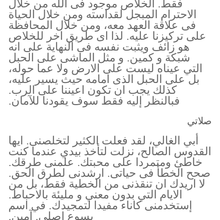
فقط. الخلاص موجود فى الله من خلال
الاحترام المبجل لقداسته ومن خلال الحياة
فى علاقة العهد معه، ومن خلال المحافظة
على تركيزنا عليه. لذا اى طريق اخر للخلاص
هو زائف ويثبت نفسه فى النهاية على انه
شبكة و كمين. و مثل الماشى على الحبل
التي عيناه ليست على الارض ولا عما حوله،
بل على الحبل الذى امامه حيث يسير عليه،
كذلك يجب ان تكون اعيننا على الرب.
فبالنظر إليه فقط سوف يقودنا للآمان.
صلاتي
أبي الغالي، لقد فعلت الكثير لتخلصنى. ايها
القدوس الصالح، نزلت لتأخذ بيدي عندما كنت
خاطئ ومتمردا على محبتك. علمنى طرقك.
صحح الخطأ فى حياتى. ارشدنى لطرق الحق.
لا اريدك ان تنقذنى من الخطية فقط، بل من
الايام التي بدون معني و مليئة بالاحباط.
إستخدمنى كاناء مفيدا لتمجيدك. في اسم
يسوع اصلى. آمين.