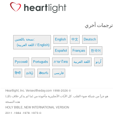
ترجمات أخري
Deutsch
中文
English
نسخة باللغتين:
(اللغة العربية / English)
Español
Français
한국어
اُردو
اللغة العربية
ภาษาไทย
Português
Русский
فارسی
తెలుగు
தமிழ்
हिन्दी
© 1998-2026 Heartlight, Inc. Verseoftheday.com
هو جزأ من شبكة ضوء القلب. كل الأيات الأنجليزية مأخوذة من (ما لم يذكر خلاف ذلك)
هذه النسخة
HOLY BIBLE, NEW INTERNATIONAL VERSION
© 1973, 1978, 1984, 2011