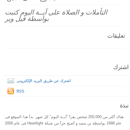
التأملات و الصلاة على آيــة اليوم كتبت
بواسطة فيل وير
تعليقات
اشترك
اشترك عن طريق البريد الإلكترونى
RSS
نبذة
هناك أكثر من 250,000 شخص يقرأ "آيــة اليوم" كل شهر. بدأ هذا الموقع فى
عام 1998 بواسطة بن ستيد و أصبح جزأ من شبكة Heartlight فى عام 2000