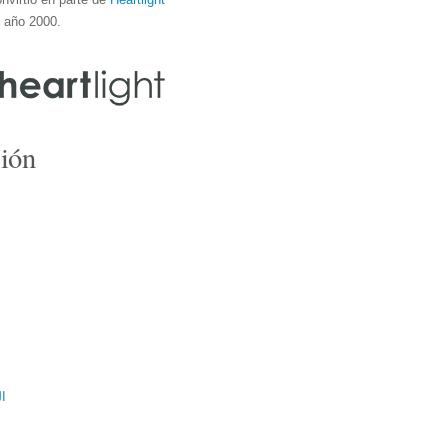
l año 2000.
ión
ال