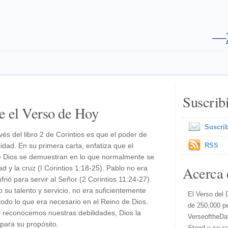
—
Suscrib
e el Verso de Hoy
Suscrib
és del libro 2 de Corintios es que el poder de
idad. En su primera carta, enfatiza que el
RSS
 de Dios se demuestran en lo que normalmente se
Acerca 
ad y la cruz (I Corintios 1:18-25). Pablo no era
frió para servir al Señor (2 Corintios 11:24-27).
 su talento y servicio, no era suficientemente
El Verso del 
todo lo que era necesario en el Reino de Dios.
de 250,000 p
 reconocemos nuestras debilidades, Dios la
VerseoftheDa
para su propósito.
Steed y se co