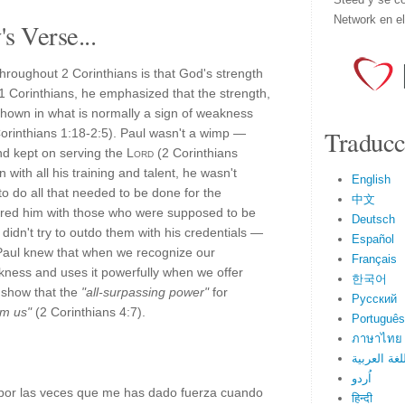
Network en e
s Verse...
hroughout 2 Corinthians is that God's strength
1 Corinthians, he emphasized that the strength,
hown in what is normally a sign of weakness
Traducc
Corinthians 1:18-2:5). Paul wasn't a wimp —
nd kept on serving the
Lord
(2 Corinthians
 with all his training and talent, he wasn't
English
to do all that needed to be done for the
中文
red him with those who were supposed to be
Deutsch
didn't try to outdo them with his credentials —
Español
Paul knew that when we recognize our
Français
kness and uses it powerfully when we offer
한국어
 show that the
"all-surpassing power"
for
Русский
om us"
(2 Corinthians 4:7).
Português
ภาษาไทย
لغة العربية
اُردو
 por las veces que me has dado fuerza cuando
हिन्दी