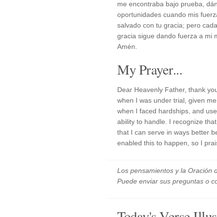
me encontraba bajo prueba, dán
oportunidades cuando mis fuer
salvado con tu gracia; pero cad
gracia sigue dando fuerza a mi 
Amén.
My Prayer...
Dear Heavenly Father, thank you
when I was under trial, given me
when I faced hardships, and use
ability to handle. I recognize t
that I can serve in ways better 
enabled this to happen, so I pr
Los pensamientos y la Oración d
Puede enviar sus preguntas o c
Today's Verse Illus