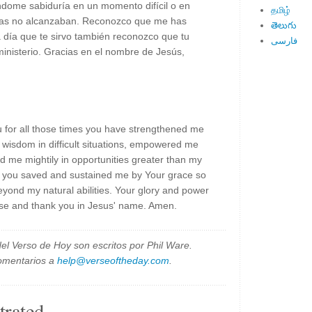
dome sabiduría en un momento difícil o en
தமிழ்
zas no alcanzaban. Reconozco que me has
తెలుగు
a día que te sirvo también reconozco que tu
فارسی
ministerio. Gracias en el nombre de Jesús,
 for all those times you have strengthened me
 wisdom in difficult situations, empowered me
d me mightily in opportunities greater than my
hat you saved and sustained me by Your grace so
beyond my natural abilities. Your glory and power
aise and thank you in Jesus' name. Amen.
el Verso de Hoy son escritos por Phil Ware.
omentarios a
help@verseoftheday.com
.
trated