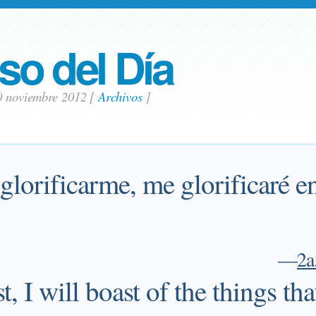
so del Día
30 noviembre 2012
[
Archivos
]
glorificarme, me glorificaré e
—
2a
st, I will boast of the things t