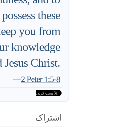
 possess these
 keep you from
our knowledge
 Jesus Christ.
—
2 Peter 1:5-8
اشتراک