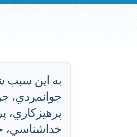
به اين سبب شم
جوانمردي، جوا
پرهيزكاري، پره
خداشناسي، خد