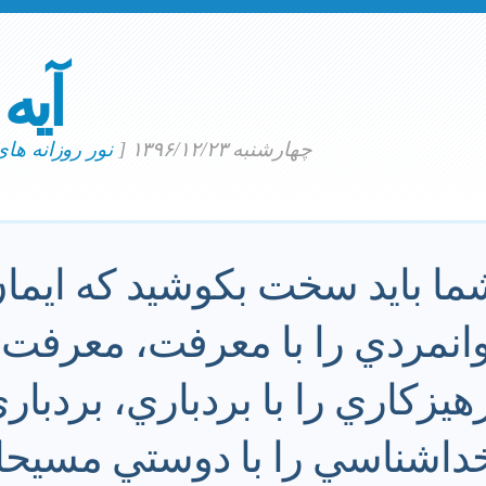
آیه
چهارشنبه ۱۳۹۶/۱۲/۲۳
[
نور روزانه ها
ا بايد سخت بكوشيد كه ايمان 
نمردي را با معرفت، معرفت را
يزكاري را با بردباري، بردباري 
اشناسي را با دوستي مسيحاي