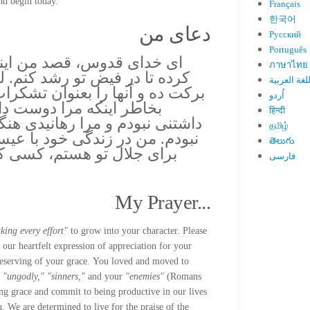
and begin today.
Français
한국어
دعای من
Русский
Português
اى خداى قدوس، قصد من اين
ภาษาไทย
كرده تا در فيض تو رشد كنم.
لغة العربية
بركت ده و آنها را بعنوان تشكرات
اُردو
بخاطر اينكه مرا دوست د
हिन्दी
داشتنى نبودم و مرا رهانيدى هن
தமிழ்
نبودم. من در زندگى خود با عي
తెలుగు
براى جلال تو هستم، كسى كه
فارسی
My Prayer...
king every effort"
to grow into your character. Please
 our heartfelt expression of appreciation for your
eserving of your grace. You loved and moved to
" "ungodly," "sinners,"
and your
"enemies"
(Romans
ng grace and commit to being productive in our lives
u. We are determined to live for the praise of the