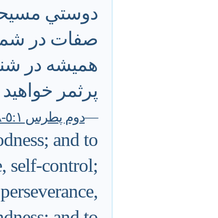
دوستي مسيحاي
صفات در شما ب
هميشه در شنا
پرثمر خواهيد ب
—
دوم پطرس ٥:١-٨
odness; and to
 self-control;
 perseverance,
ndness; and to