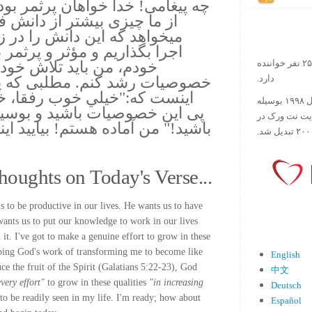
چه پيغامى! خدا خواهان پرثمر بو
از ما چيزى بيشتر از دانش ف
ميخواهد كه اين دانش را در ز
اجرا بگذاريم و مؤثر و پرثمر
خودم، من بايد تلاش خود ر
در حال حاضر آیه روز بیش از ۲۵۰۰۰۰ نفر خواننده
خصوصيات رشد كنم. مطلبى كه پط
دارد.
اينست كه:"خيلي خوب رفقا، خد
ورس آو ذ دی دات کام کار خود را در سال ۱۹۹۸ بوسیله
پى اين خصوصيات باشيد و بوسيله
ایت نت ورک در
باشيد!" من آماده هستم! بياييد اينك
houghts on Today's Verse...
to be productive in our lives. He wants us to have
ants us to put our knowledge to work in our lives
 it. I've got to make a genuine effort to grow in these
 doing God's work of transforming me to become like
English
ce the fruit of the Spirit (Galatians 5:22-23), God
中文
very effort"
to grow in these qualities
"in increasing
Deutsch
to be readily seen in my life. I'm ready; how about
Español