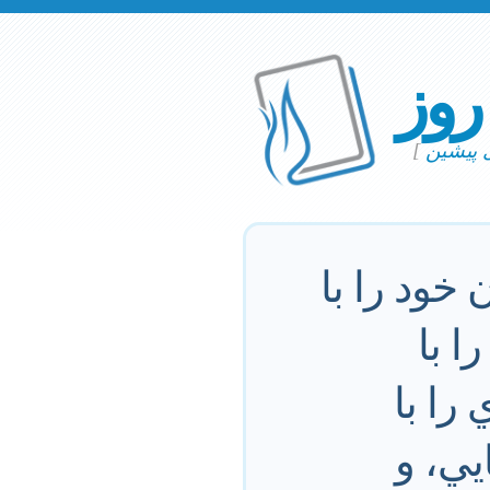
 روز
ی پیشین
]
خود را با
 با
را با
ي، و