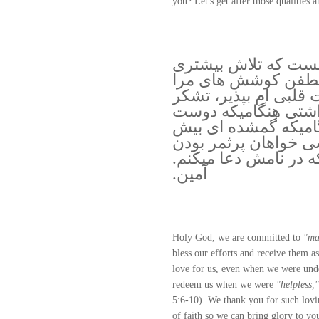
you? Let's get after those qualities 
ست كه تلاش بيشترى
 لطفن كوشش هاى مرا
 قلبى ام بپذير، تشكر
اشتى هنگاميكه دوست
گاميكه گمشده اى بيش
سى خواهان پرثمر بودن
 در نامش دعا ميكنم.
آمين.
Holy God, we are committed to
"ma
bless our efforts and receive them as
love for us, even when we were und
redeem us when we were
"helpless,
5:6-10). We thank you for such lovi
of faith so we can bring glory to yo