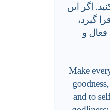
د. اگر اين
ا گيرد،
فعال و
Make every 
goodness,
and to sel
godliness;