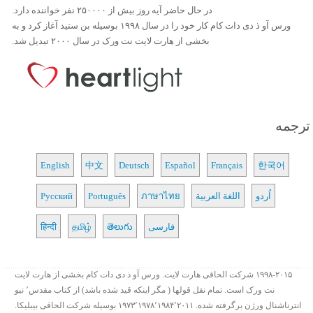
در حال حاضر آیه روز بیش از ۲۵۰۰۰۰ نفر خواننده دارد.
ورس آو ذ دی دات کام کار خود را در سال ۱۹۹۸ بوسیله بن ستید آغاز کرد و به
بخشی از هارت لایت نت ورک در سال ۲۰۰۰ تبدیل شد.
ترجمه
English
中文
Deutsch
Español
Français
한국어
اُردو
اللغة العربية
ภาษาไทย
Português
Русский
فارسی
తెలుగు
தமிழ்
हिन्दी
۱۹۹۸-۲۰۱۵ شرکت الحاقی هارت لایت. ورس آو ذ دی دات کام بخشی از هارت لایت
نت ورک است. تمام نقل قولها ( مگر اینکه قید شده باشد) از کتاب مقدس٬ نیو
انترناشنال ورژن برگرفته شده. ۱۹۷۳٬۱۹۷۸٬۱۹۸۴٬۲۰۱۱ بوسیله شرکت الحاقی بیبلیکا.