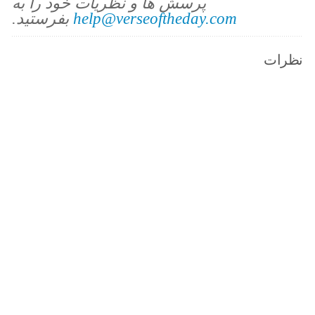
پرسش ها و نظریات خود را به
help@verseoftheday.com
بفرستید.
نظرات