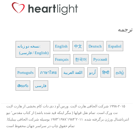
ترجمه
Español
Deutsch
中文
English
نسخه دو زبانه:
(فارسی / English)
Français
한국어
Русский
தமிழ்
हिन्दी
اُردو
اللغة العربية
ภาษาไทย
Português
فارسی
తెలుగు
۱۹۹۸-۲۰۱۵ شرکت الحاقی هارت لایت. ورس آو ذ دی دات کام بخشی از هارت لایت
نت ورک است. تمام نقل قولها ( مگر اینکه قید شده باشد) از کتاب مقدس٬ نیو
انترناشنال ورژن برگرفته شده. ۱۹۷۳٬۱۹۷۸٬۱۹۸۴٬۲۰۱۱ بوسیله شرکت الحاقی بیبلیکا.
تمام حقوق چاپ در سراسر جهان محفوظ است